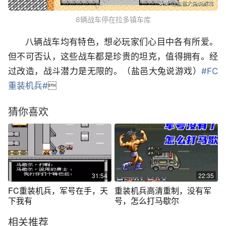
8辆战车停在拉多镇车库
八辆战车均有特色，想必玩家们心目中各有所爱。
但不可否认，这些战车都是珍贵的坦克，值得拥有。经
过改造，战斗潜力是无限的。（盐邑大兔说游戏）
#FC
重装机兵#

猜你喜欢
31:54
22:35
FC重装机兵，军号在手，天
重装机兵高清重制，没有军
下我有
号，怎么打马歇尔
相关推荐