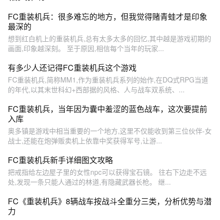
FC重装机兵：很多难忘的地方，但我觉得赌青蛙才是印象
最深的
想到红白机上的重装机兵,总有太多太多的回忆,其中越是游戏初期的
画面,印象越深刻。 至于原因,相信每个当年的玩家...
有多少人还记得FC重装机兵这个游戏
FC重装机兵,简称MM1,作为重装机兵系列的始作,在DQ式RPG当道
的年代,以其末世科幻+西部据的风格、人与战车双系统、...
FC重装机兵，当年因为囊中羞涩的蓝色战车，这次要提前
入库
奥多镇是游戏中相当重要的一个地方,这里不仅能收到第三位伙伴-女
战士,还能在炮弹贩卖机上依靠中奖获得军号,让游...
FC重装机兵新手详细图文攻略
把戒指给左边屋子里的女性npc可以获得宝石镜。 往右下边走不远
处,发现一条只能人通过的林道,有隐藏武器长枪。 继...
FC《重装机兵》8辆战车按战斗全重分三类，分析优势与潜
力