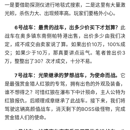
一是要借助探测仪进行地毯式搜索，二是这里有大量激
光蚓，杀伤力大、出现频率高。玩家们要格外小心。
6号战车：最贵的战车，出多少价买下才划算？
此
战车在奥多镇东南侧帕特港出售，出价多少由我们决
定，成不成交由卖家说了算。如果出价10万，100%成
交；如果少于10万，那真要讲点运气。笔者曾出价3
万，整整出了30？次才成交，十分不易。
7号战车：光荣继承的梦想战车，为使命而战。
它
是最强赏金猎人红狼的专驾，拥有出色的外观及装备，
谁不想得之？可惜红狼在瀑布下中计殒命，主人公特为
红狼报仇，后顺理成章继承了此战车。接下来，我们将
驾驶这辆高颜值战车，消灭剩下的BOSS级怪物，完成
赏金猎人们的使命。