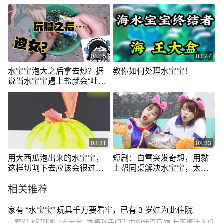
果这么神奇
好意外无硼砂
01:15
03:27
水宝宝泡大之后拿去炒？据
教你如何处理水宝宝！
说当水宝宝遇上盐就会“吐
水”？
03:31
02:33
用大西瓜泡出来的水宝宝，
短剧：白雪突发奇想，用黏
这样切割下去应该会很过瘾
土帮同桌解决水宝宝，太厉
吧
害了，无硼砂
相关推荐
家有 “水宝宝” 玩具千万要看牢，已有 3 岁娃为此住院
一颗遇水即胀的 “水宝宝”,本是孩子们手中的新奇玩物,若不慎流入低