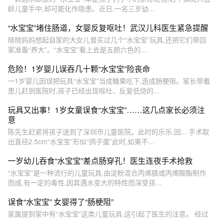
龄儿童手中,却可能化作隐患。近日,一名三岁幼...
“水宝宝”堵住肠道，女婴反复呕吐！武汉儿科医生紧急提醒
晓晓妈妈想起自家的大女儿曾买过几个“水宝宝”玩具,还把它们带回
家准备“养大”。“水宝宝”看上去是五颜六色的...
危险！1岁婴儿误吞几十颗“水宝宝”险丧命
一1岁婴儿因误把玩具“水宝宝”当成糖果吃下,造成肠梗阻。家长带着
患儿赶到医院时,孩子已经出现呕吐、反复低烧的...
玩具又出事！1岁女童误食“水宝宝”……这几点家长必须注
意
陈先生赶紧将孩子送到了深圳市儿童医院。此时的乐乐,因... 手术取
出直径2.5cm“水宝宝”形似“鸽子蛋”此时,如果不...
一岁幼儿吞食“水宝宝”差点肠穿孔！医生连夜手术抢救
“水宝宝”是一种流行的儿童玩具,由淀粉混合丙烯腈或丙烯酸酯制作
而成,有一定的毒性,因其遇水变大的特性而深受孩...
误食“水宝宝” 女婴得了“肠梗阻”
家属提到家中有“水宝宝”这类儿童玩具,这引起了医生的注意。 经过