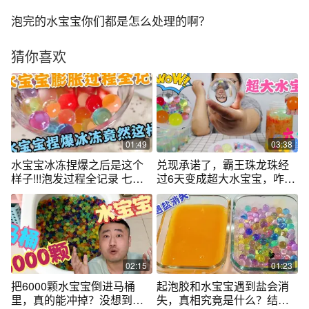
泡完的水宝宝你们都是怎么处理的啊？
猜你喜欢
01:49
03:38
水宝宝冰冻捏爆之后是这个
兑现承诺了，霸王珠龙珠经
样子!!!泡发过程全记录 七彩
过6天变成超大水宝宝，咋处
色晶莹剔透
理扔了可惜
02:15
01:23
把6000颗水宝宝倒进马桶
起泡胶和水宝宝遇到盐会消
里，真的能冲掉？没想到结
失，真相究竟是什么？结果