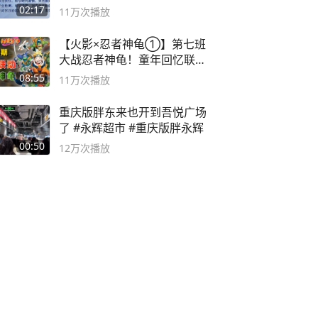
副书记
02:17
11万
次播放
【火影×忍者神龟①】第七班
大战忍者神龟！童年回忆联动
论武？
08:55
11万
次播放
重庆版胖东来也开到吾悦广场
了 #永辉超市 #重庆版胖永辉
00:50
12万
次播放