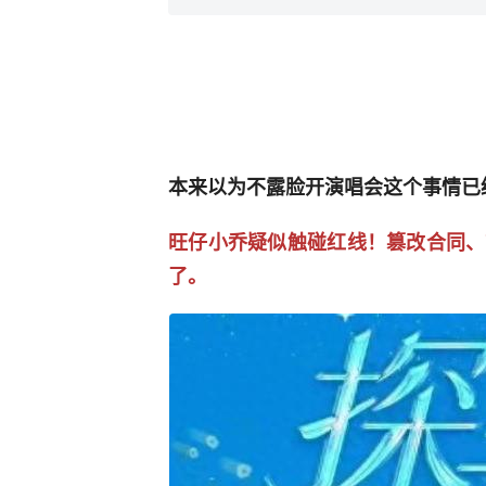
本来以为不露脸开演唱会这个事情已
旺仔小乔疑似触碰红线！篡改合同、
了。