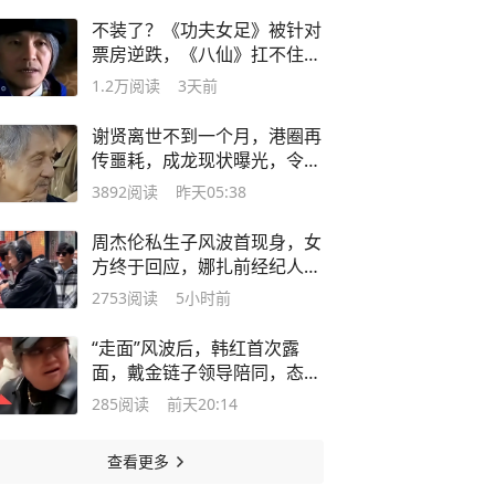
不装了？《功夫女足》被针对
票房逆跌，《八仙》扛不住终
于删博了
1.2万
阅读
3天前
谢贤离世不到一个月，港圈再
传噩耗，成龙现状曝光，令人
担忧
3892
阅读
昨天05:38
周杰伦私生子风波首现身，女
方终于回应，娜扎前经纪人再
曝猛料
2753
阅读
5小时前
“走面”风波后，韩红首次露
面，戴金链子领导陪同，态度
变化明显
285
阅读
前天20:14
查看更多