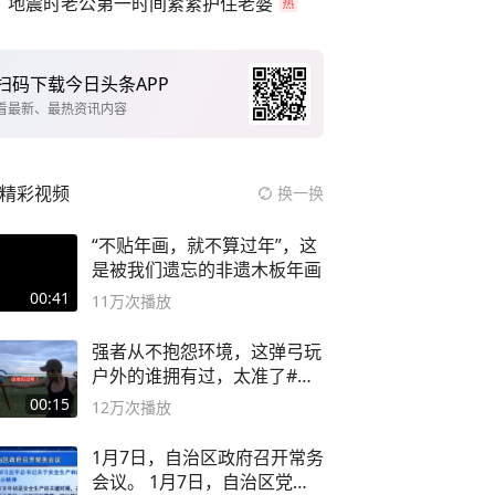
地震时老公第一时间紧紧护住老婆
扫码下载今日头条APP
看最新、最热资讯内容
精彩视频
换一换
“不贴年画，就不算过年”，这
是被我们遗忘的非遗木板年画
00:41
11万
次播放
强者从不抱怨环境，这弹弓玩
户外的谁拥有过，太准了#弹
弓#户外
00:15
12万
次播放
1月7日，自治区政府召开常务
会议。 1月7日，自治区党委