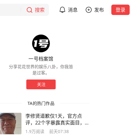
搜索
消息
发布
登录
一号档案馆
分享花花世界的娱乐八卦，你我皆
是过客。
关注
TA的热门作品
李修贤道歉仅1天，官方点
评，22个字暴露真实面目，现
状大快人心
1.9万
阅读
前天07:38