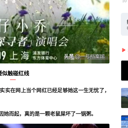
10
疑似触碰红线
实实在网上当个网红已经足够她这一生无忧了，
因她而起，真的是一颗老鼠屎坏了一锅粥。