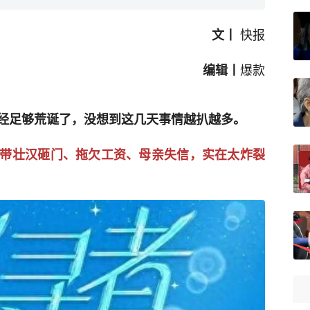
快报
文丨
爆款
编辑丨
经足够荒诞了，没想到这几天事情越扒越多。
带壮汉砸门、拖欠工资、母亲失信，实在太炸裂