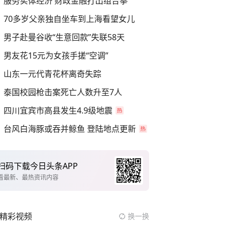
服务实体经济 财政金融打出组合拳
70多岁父亲独自坐车到上海看望女儿
男子赴曼谷收“生意回款”失联58天
男友花15元为女孩手搓“空调”
山东一元代青花杯离奇失踪
泰国校园枪击案死亡人数升至7人
四川宜宾市高县发生4.9级地震
台风白海豚或吞并鲸鱼 登陆地点更新
扫码下载今日头条APP
看最新、最热资讯内容
精彩视频
换一换