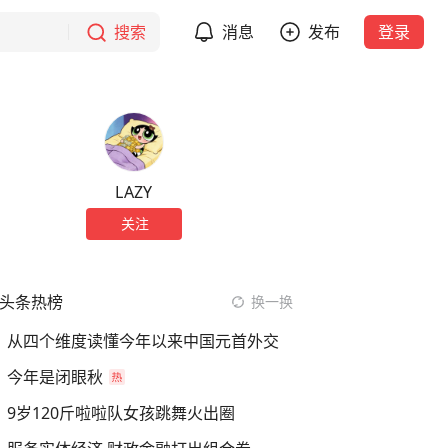
搜索
消息
发布
登录
LAZY
关注
头条热榜
换一换
从四个维度读懂今年以来中国元首外交
今年是闭眼秋
9岁120斤啦啦队女孩跳舞火出圈