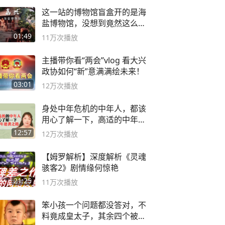
这一站的博物馆盲盒开的是海
盐博物馆，没想到竟然这么好
逛！
01:49
11万
次播放
主播带你看“两会”vlog 看大兴
政协如何“新”意满满绘未来！
03:01
12万
次播放
身处中年危机的中年人，都该
用心了解一下，高适的中年逆
袭之路
12:57
12万
次播放
【姆罗解析】深度解析《灵魂
骇客2》剧情缘何惊艳
21:25
11万
次播放
笨小孩一个问题都没答对，不
料竟成皇太子，其余四个被处