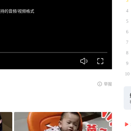
3
持的音频/视频格式
4
5
6
7
8
9
10
举报