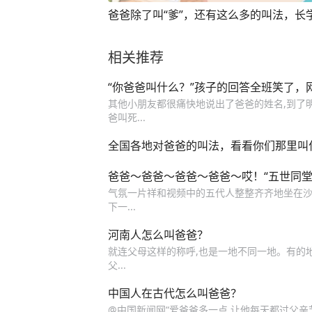
爸爸除了叫“爹”，还有这么多的叫法，长
相关推荐
“你爸爸叫什么？”孩子的回答全班笑了，
其他小朋友都很痛快地说出了爸爸的姓名,到了明
爸叫死...
全国各地对爸爸的叫法，看看你们那里叫
爸爸～爸爸～爸爸～爸爸～哎！“五世同堂
气氛一片祥和视频中的五代人整整齐齐地坐在沙发
下一...
河南人怎么叫爸爸？
就连父母这样的称呼,也是一地不同一地。有的地方
父...
中国人在古代怎么叫爸爸？
@中国新闻网“爱爸爸多一点,让他每天都过父亲节