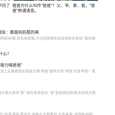
学问了
爸爸为什么叫作“爸爸”？父、爷、爹、爸，“爸
爸”称谓演变。
网友：都是妈妈惹的祸
明的时候,他有些犹豫,不过还是很有自信地告诉老师:“我的爸
什么？
接力喊爸爸”
上从晚辈到长辈接力喊“爸爸”最年长的“爸爸”应答声刚一落
管父亲叫“爹”,但在有些地方,“爹”是叔叔的称谓;有些地方管
!”创意漫画:雷宇竺 张舰元文案策划:王凯来源: 中国新闻网