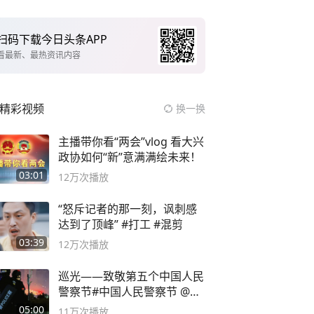
扫码下载今日头条APP
看最新、最热资讯内容
精彩视频
换一换
主播带你看“两会”vlog 看大兴
政协如何“新”意满满绘未来！
03:01
12万
次播放
“怒斥记者的那一刻，讽刺感
达到了顶峰” #打工 #混剪
03:39
12万
次播放
巡光——致敬第五个中国人民
警察节#中国人民警察节 @抖
音小助手
05:00
11万
次播放