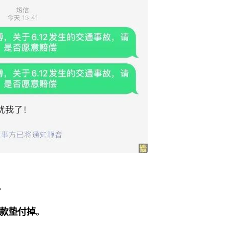
。
。
车款垫付掉