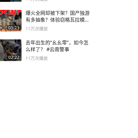
爆火全网却被下架？国产独游
有多抽象？体验窃格瓦拉模拟
器！
05:23
11万
次播放
去年出生的“幺幺零”，如今怎
么样了？ #云南警事
02:22
11万
次播放