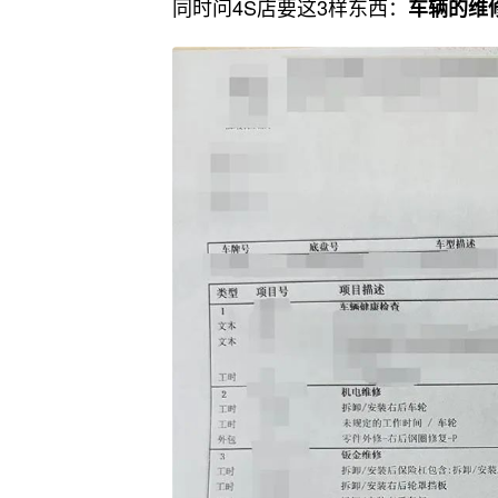
同时问4S店要这3样东西：
车辆的维