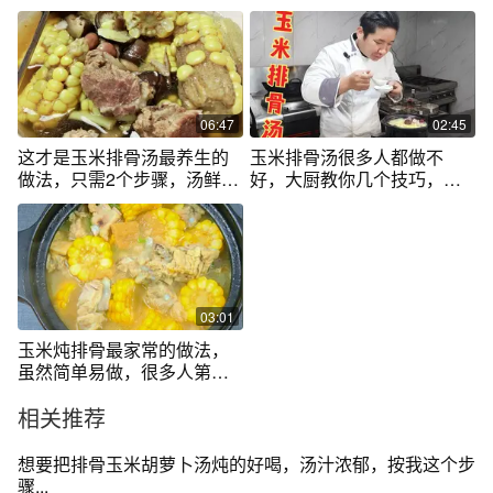
次一锅不够喝
香，营养又好喝
06:47
02:45
这才是玉米排骨汤最养生的
玉米排骨汤很多人都做不
做法，只需2个步骤，汤鲜肉
好，大厨教你几个技巧，汤
烂，真好喝
鲜肉嫩，真不赖
03:01
玉米炖排骨最家常的做法，
虽然简单易做，很多人第一
步就做错了
相关推荐
想要把排骨玉米胡萝卜汤炖的好喝，汤汁浓郁，按我这个步
骤...