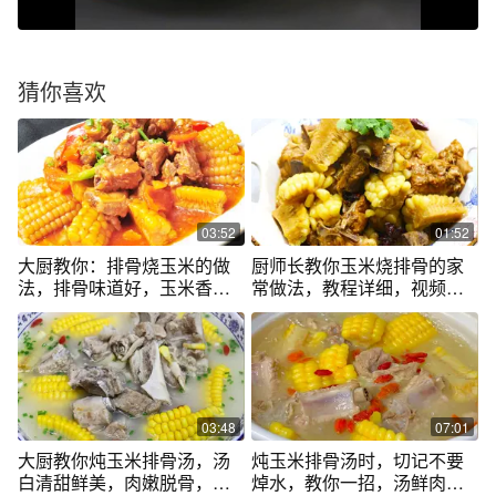
猜你喜欢
03:52
01:52
大厨教你：排骨烧玉米的做
厨师长教你玉米烧排骨的家
法，排骨味道好，玉米香
常做法，教程详细，视频清
甜，做法简单
晰，一看就会
03:48
07:01
大厨教你炖玉米排骨汤，汤
炖玉米排骨汤时，切记不要
白清甜鲜美，肉嫩脱骨，一
焯水，教你一招，汤鲜肉