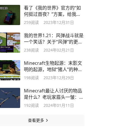
看了《我的世界》官方的“如
何挺过首夜？”方案，给我干
沉默了！
259
阅读
2023年12月31日
我的世界1.21：风弹战斗就是
一个笑话？关于“风弹”的更新
建议！
238
阅读
2024年02月21日
Minecraft生物起源：末影文
明的起源，地狱“猪人”的种族
灭杀！
198
阅读
2023年12月29日
Minecraft最让人讨厌的物品
是什么？老玩家眉头一皱：幻
翼膜！
192
阅读
2024年01月11日
查看更多