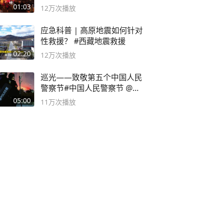
01:03
12万
次播放
应急科普 | 高原地震如何针对
性救援？ #西藏地震救援
02:20
12万
次播放
巡光——致敬第五个中国人民
警察节#中国人民警察节 @抖
音小助手
05:00
11万
次播放