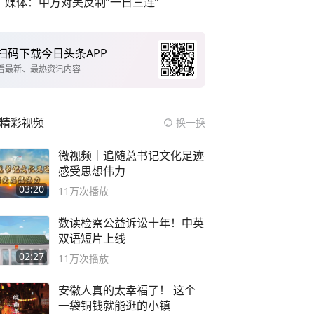
媒体：中方对美反制“一日三连”
扫码下载今日头条APP
看最新、最热资讯内容
精彩视频
换一换
微视频｜追随总书记文化足迹
感受思想伟力
03:20
11万
次播放
数读检察公益诉讼十年！中英
双语短片上线
02:27
11万
次播放
安徽人真的太幸福了！ 这个
一袋铜钱就能逛的小镇