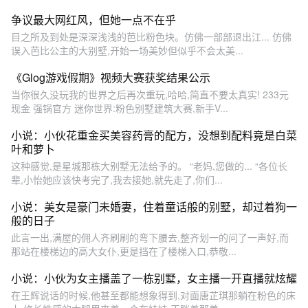
争议最大网红风，但她一点不在乎
目之所及到处是深深浅浅的芭比粉色块。仿佛一部部退出江... 仿佛
误入芭比公主的大别墅,开始一场美妙但似乎不会太美...
《Glog游戏假期》视频大赛获奖结果公示
当你很久没玩我的世界之后再次重玩,哈哈,简直不要太真实! 233元
现金 强锅官方 迷你世界:粉色别墅建筑大赛,新手V...
小说：小伙花重金买美容药膏的配方，没想到配料竟是白菜
叶和萝卜
这种感觉,是星城那栋大别墅无法给予的。 “老妈,您做的... “各位长
辈,小怡她应该快考完了,我去接她,就先走了,你们...
小说：美女是豪门未婚妻，住着童话般的别墅，却过着狗一
般的日子
此言一出,满屋的佣人齐刷刷的弯下腰去,整齐划一的问了一声好,而
那站在楼梯边的高大女仆,更是挡在了楼梯入口,恭敬...
小说：小伙为女主播盖了一栋别墅，女主播一开直播就炫耀
在王辉说话的时候,他甚至都能想象得到,对面唐芷琪那躺在粉色的床