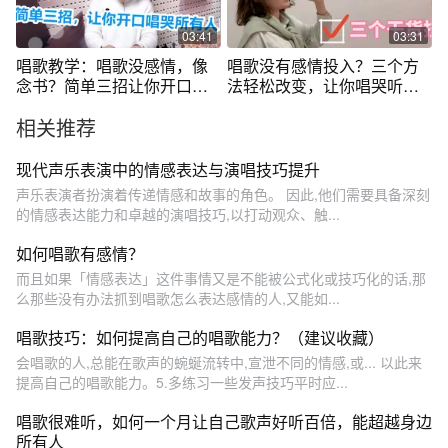
03:41
03:31
唱歌教学：唱歌没感情，像
唱歌没有感情投入？三个方
念书？简单三招让你开口唱
法轻松改变，让你唱哭听
哭所有人！
众！
相关推荐
现代声乐表演中的情感表达与演唱技巧提升
声乐表演者扮演着传递情感和故事的角色。 因此,他们需要具备深刻
的情感表达能力和卓越的演唱技巧,以打动观众、触...
如何唱歌有感情？
而且如果「情感表达」这件事情又是不能被公式化或技巧化的话,那
么那些没有办法抓到唱歌怎么表达感情的人,又能如...
唱歌技巧：如何提高自己的唱歌能力？（建议收藏）
会唱歌的人,总能在歌声的蜿蜒流转中,宣泄不同的情感,或... 以此来
提高自己的唱歌能力。5.多练习一些发声技巧平时应...
唱歌很难听，如何一个月让自己歌声好听百倍，能超越身边
所有人