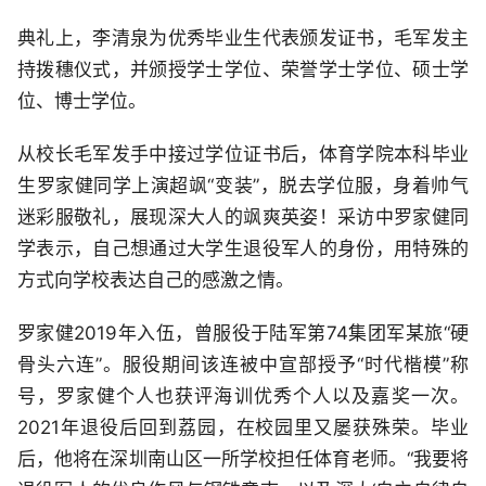
典礼上，李清泉为优秀毕业生代表颁发证书，毛军发主
持拨穗仪式，并颁授学士学位、荣誉学士学位、硕士学
位、博士学位。
从校长毛军发手中接过学位证书后，体育学院本科毕业
生罗家健同学上演超飒“变装”，脱去学位服，身着帅气
迷彩服敬礼，展现深大人的飒爽英姿！采访中罗家健同
学表示，自己想通过大学生退役军人的身份，用特殊的
方式向学校表达自己的感激之情。
罗家健2019年入伍，曾服役于陆军第74集团军某旅“硬
骨头六连”。服役期间该连被中宣部授予“时代楷模”称
号，罗家健个人也获评海训优秀个人以及嘉奖一次。
2021年退役后回到荔园，在校园里又屡获殊荣。毕业
后，他将在深圳南山区一所学校担任体育老师。“我要将