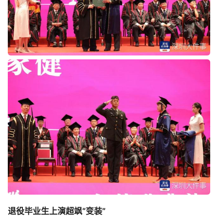
退役
毕业生
上演超飒“变装”