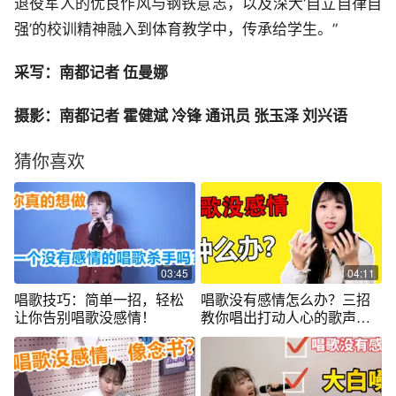
退役军人的优良作风与钢铁意志，以及深大‘自立自律自
强’的校训精神融入到体育教学中，传承给学生。”
采写：南都记者 伍曼娜
摄影：南都记者 霍健斌
冷锋
通讯员
张玉泽 刘兴语
猜你喜欢
03:45
04:11
唱歌技巧：简单一招，轻松
唱歌没有感情怎么办？三招
让你告别唱歌没感情！
教你唱出打动人心的歌声，
都给我哭！