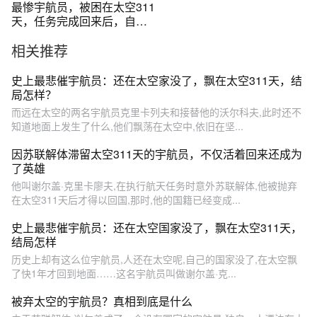
最惨宇航员，被困在太空311
天，任务完成回来后，自己
的国家却没了#令人震惊
相关推荐
史上最悲催宇航员：还在太空家没了，飘在太空311天，结
局怎样？
而远在太空的两名宇航员克里卡列夫和接替他的沃尔科夫,此时还不
知道地面上发生了什么,他们飘荡在太空中,依旧在坚...
因苏联解体滞留太空311天的宇航员，不仅活着回来还成为
了英雄
他叫谢尔盖·克里卡廖夫,在执行航天任务时意外苏联解体,他被抛弃
在太空311天后才得以回国,那时,他的国籍已经变成...
史上最悲催宇航员：还在太空国家没了，飘在太空311天，
结局怎样
历史上却有这么位宇航员,人还在太空呢,自己的国家没了,在太空飘
了快1年才回到地面……这名宇航员叫做谢尔盖·克...
被弃太空的宇航员？真相到底是什么