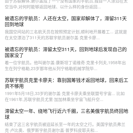
由于苏联解体,谢尔盖成了一个没有国家的宇航员,独自一人漂泊在太
空当中,对何时能够返回地球、以什么样的身份返回...
被遗忘的宇航员：人还在太空，国家却解体了，滞留311天
回到地球
我国空间站的三名航天员在按照预定计划,顺利地开展着工... 这就是
在太空漂泊了311天的苏联宇航员谢尔盖·克里卡廖...
被遗忘的宇航员：滞留太空311天，回到地球后发现自己的
国家没了
着一位宇航员。他叫谢尔盖·康斯坦丁诺维奇·克里卡列夫,1958年出
生在列宁格勒,23岁那年他从列宁格勒机械学院毕...
苏联宇航员克里卡廖夫：靠别国筹钱才返回地球，回来后工
资不够用
1991年5月18日,33岁的谢尔盖·克里卡廖夫乘坐联盟号宇宙... 比如
在1961年,苏联宇航员尤里·加加林乘坐宇宙飞船升空...
滞留太空一年、绕地飞行近六千圈，三名美俄宇航员终回地
球
结束了这三名宇航员被迫延长至一年的太空之行。美国宇航员弗兰
克·卢比奥、俄罗斯宇航员谢尔盖·普罗科皮耶夫和...