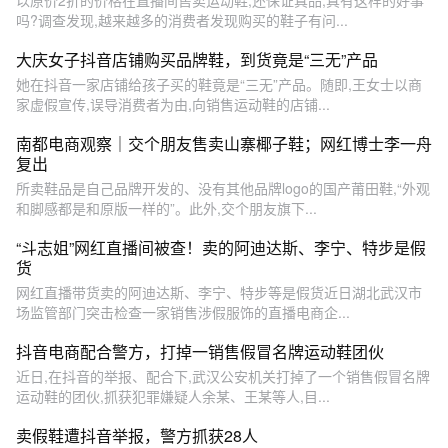
以原价2折的价格在直播间售卖运动鞋,还保证真品,真有这样的好事
吗?调查发现,越来越多的消费者发现购买的鞋子有问...
大庆女子抖音店铺购买品牌鞋，到货竟是“三无”产品
她在抖音一家店铺给孩子买的鞋竟是“三无”产品。随即,王女士以商
家虚假宣传,误导消费者为由,向销售运动鞋的店铺...
南都电商观察｜交个朋友售卖山寨椰子鞋；网红博士李一舟
复出
所卖鞋品是自己品牌开发的、没有其他品牌logo的国产莆田鞋,“外观
和脚感都是和原版一样的”。此外,交个朋友旗下...
“斗志姐”网红直播间被查！卖的阿迪达斯、李宁、特步是假
货
网红直播带货卖的阿迪达斯、李宁、特步等是假货近日湖北武汉市
场监管部门突击检查一家销售涉假服饰的直播电商企...
抖音电商配合警方，打掉一销售假冒名牌运动鞋团伙
近日,在抖音的举报、配合下,武汉公安机关打掉了一个销售假冒名牌
运动鞋的团伙,抓获犯罪嫌疑人余某、王某等人,目...
卖假鞋遭抖音举报，警方抓获28人