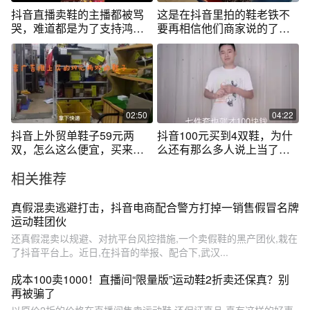
抖音直播卖鞋的主播都被骂
这是在抖音里拍的鞋老铁不
哭，难道都是为了支持鸿星
要再相信他们商家说的了全
尔克吗
是假冒伪劣
02:50
04:22
抖音上外贸单鞋子59元两
抖音100元买到4双鞋，为什
双，怎么这么便宜，买来看
么还有那么多人说上当了？
看质量怎么样
不是很实惠么
相关推荐
真假混卖逃避打击，抖音电商配合警方打掉一销售假冒名牌
运动鞋团伙
还真假混卖以规避、对抗平台风控措施,一个卖假鞋的黑产团伙,栽在
了抖音平台上。近日,在抖音的举报、配合下,武汉...
成本100卖1000！直播间“限量版”运动鞋2折卖还保真？别
再被骗了