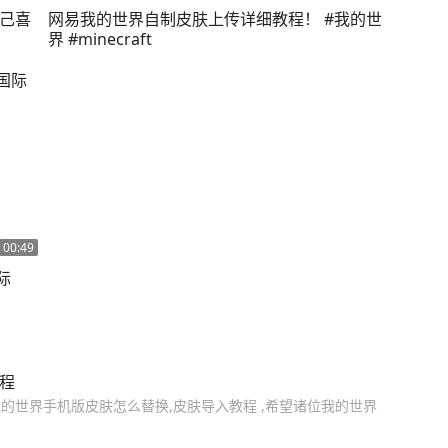
自己喜
网易我的世界自制皮肤上传详细教程！ #我的世
界 #minecraft
00:49
际
程
的世界手机版皮肤怎么替换,皮肤导入教程 ,希望诸位我的世界