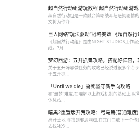
超自然行动组游玩教程 超自然行动组游
超自然行动组是一款融合策略战斗与悬疑剧情的R
文将为你介...
巨人网络“玩法驱动”战略奏效 《超自然
《超自然行动组》是由NIGHT STUDIOS工作
线‌。7月...
梦幻西游：五开抓鬼攻略，搭配好阵容，
关于五开阵容做任务的攻略已经说过很多个,针
于五开抓...
「Until we die」誓死坚守新手向攻略
和“噩梦”难度,在理解以上游戏机制的基础上,就
休息站...
暗黑2重置版开荒攻略：弓马篇(普通难度)
离开营地,寻找到邪恶洞窟,在其门口放下一个传
去找冰冷...