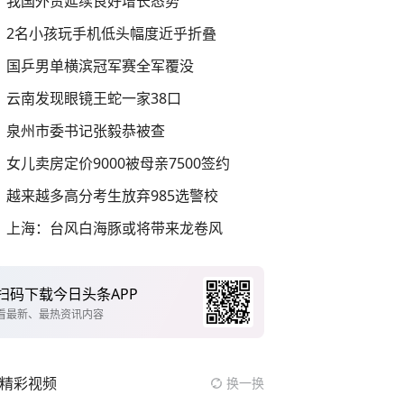
我国外贸延续良好增长态势
2名小孩玩手机低头幅度近乎折叠
国乒男单横滨冠军赛全军覆没
云南发现眼镜王蛇一家38口
泉州市委书记张毅恭被查
女儿卖房定价9000被母亲7500签约
越来越多高分考生放弃985选警校
上海：台风白海豚或将带来龙卷风
扫码下载今日头条APP
看最新、最热资讯内容
精彩视频
换一换