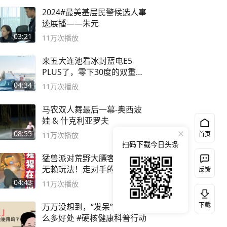
2024#最美基层民警候选人事
迹展播——朱元
03:21
11万
次播放
来五大连池看冰封蓝电E5
PLUS了，零下30度的双重冰
封40小时全录
04:34
11万
次播放
马农双人舞最后一幕-奥西波
娃 & 什克利亚罗夫
08:55
首页
11万
次播放
扫码下载今日头条
猛兽派对荒野大膘客模式发现
无赖玩法！走对手的路让对手
反馈
无路可走
04:43
11万
次播放
下载
万万没想到，“发呆”居然有这
么多好处 #硬核健康科普行动