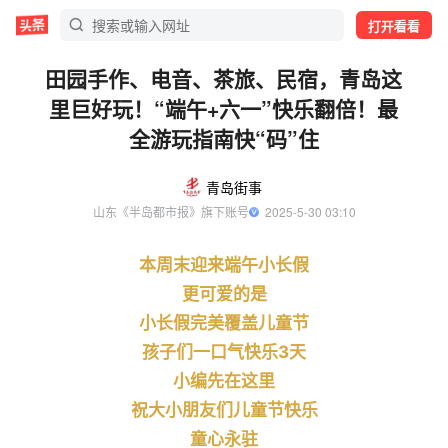
打开看看
田园手作、电音、茶旅、民宿，青岛这
里巨好玩！“端午+六一”快乐翻倍！最
全游玩指南快“码”住
青岛街事
山东《半岛都市报》旗下账号
  2025-5-30 03:10
本周末迎来端午小长假
更可爱的是
小长假完美覆盖儿童节
孩子们一口气快乐3天
小编先在这里
祝大小朋友们儿童节快乐
童心永驻