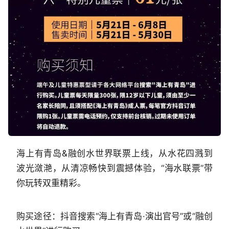
海上有青岛&融创水世界联票上线，从水花四溅到
波光潋滟，从清凉畅快到震撼体验，“海水联票”带
你玩转双重精彩。
购买途径：抖音搜索“海上有青岛·演出官号”或“融创