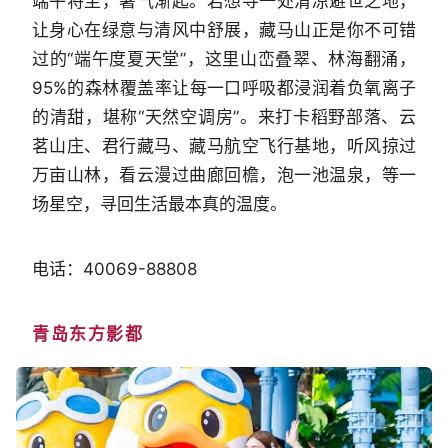
端午将至，暑气渐起。若想寻一处清凉避世之地，
让身心在绿意与清风中舒展，藏马山正是你不可错
过的“端午度夏天堂”，这里山峦叠翠、林海翻涌，
95%的森林覆盖率让每一口呼吸都浸润着负氧离子
的清甜，堪称“天然空调房”。来打卡稻野部落、云
茗山庄、君行藏马、藏马航空飞行基地，听风掠过
万亩山林，看云漫过曲廊回檐，泡一池温泉，等一
场星空，寻回生活最本真的温度。
电话：40069-88808
青岛东方影都