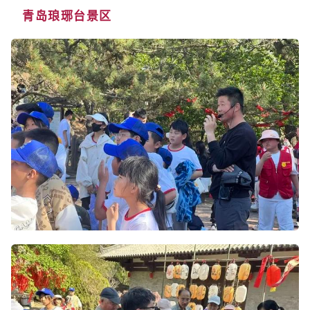
青岛琅琊台景区