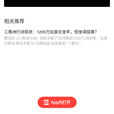
相关推荐
三角洲行动现状：​1200万玩家在坐牢，但坐得挺爽？
腾讯的《三角洲行动》彻底杀疯了!日活飙到1200万,网吧热... 玩家
分两派:梭哈大佬 vs 白嫖鼠鼠“全装氪佬”:一套50...
App内打开