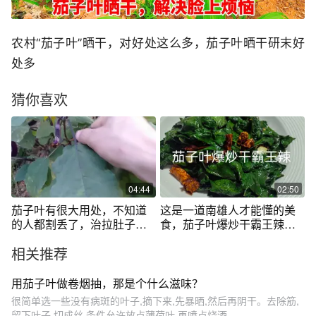
农村“茄子叶”晒干，对好处这么多，茄子叶晒干研末好
处多
猜你喜欢
04:44
02:50
茄子叶有很大用处，不知道
这是一道南雄人才能懂的美
的人都割丢了，治拉肚子神
食，茄子叶爆炒干霸王辣，
奇
味道鲜美！
相关推荐
用茄子叶做卷烟抽，那是个什么滋味？
很简单选一些没有病斑的叶子,摘下来,先暴晒,然后再阴干。去除筋,
留下叶子,切成丝,条件允许放点薄荷叶,再喷点烧酒...