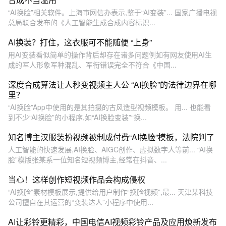
“AI换脸”相关软件。上海市网信办表示,鉴于“AI变装”... 国家广播电视
总局联合发布的《人工智能生成合成内容标识...
AI换装？打住，这衣服可不能随便 “上身”
用AI变装看似简单的操作背后却存在诸多问题例如有网友使用AI生
成的军人形象军种混乱、军衔错误完全不符合《中国...
深度合成算法让人秒变视频主人公 “AI换脸”的法律边界在哪
里？
“AI换脸”App中使用的是其拍摄的古风造型视频模板。 用... 也能看
到不少“AI换脸”的小程序,如“AI换脸变装”“换...
知名博主汉服装扮视频被制成付费“AI换脸”模板，法院判了
人工智能的快速发展,AI换脸、AIGC创作、虚拟数字人等前... “AI换
脸”模版张某系一位知名短视频博主,经常在抖音、...
当心！这样创作短视频作品会构成侵权
“AI换脸”素材模板展示,提供给用户制作“换脸视频”,最... 天津某科技
公司擅自在其运营的“变装达人”小程序中使用...
AI让彩铃更精彩，中国电信AI视频彩铃产品及应用焕新发布