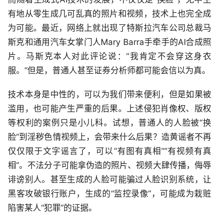
有地从零生成几可乱真的照片和视频，技术上也完全成
为可能。最近，网络上就出现了特斯拉汽车公司总裁马
斯克和通用汽车女掌门人Mary Barra手牵手的AI合成照
片。马斯克本人对此评论说：“我肯定不会穿这身衣
服。”但是，普通人甚至证券分析师都可能会信以为真。
技术本身是中性的，可以为我们带来便利，但是如果被
滥用，也可能产生严重的后果。上述侵犯肖像权、版权
等权利的案例只是小儿科。试想，普通人的人脸被“换
脸”到淫秽色情视频上，会带来什么后果？造黄谣者不再
仅仅限于文字谣言了，可以“有图有真相”“有视频有真
相”。不法分子可能拿伪造的照片、视频大肆传播，侮辱
诽谤别人。甚至生成的人脸可能骗过人脸识别系统，让
黑客攻破银行账户，生成的“监控录像”，可能成为栽赃
陷害某人“犯罪”的证据。