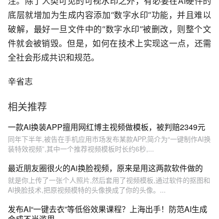
注。除了人类可见的可视水印之外，有必要在AI硬件的
底层就增加为生成内容添加“数字水印”功能，并且难以
破解，最好一旦文件中的“数字水印”被删改，则整个文
件就会被销毁。但是，如何在技术上实现这一点，还需
全社会形成共识和规范。
辛省志
相关推荐
一款AI换装APP擅用网红博主视频做模板，被判赔2349元
同年下半年,被告在手机应用市场发布某款APP,简介为“一键制作AI换
装特效视频”,其中一个推荐视频模板时长约6秒,...
最近朋友圈很火的Ai换脸视频，原来是用这两款软件做的
就是你上传了一张个人照片,然后套用了视频模板,通过软件的抠图和
AI换脸技术,把原视频模特的头像换成了你的头像。...
发布AI“一键去衣”等低俗效果课程？上海出手！防范AI生成
合成不当滥用