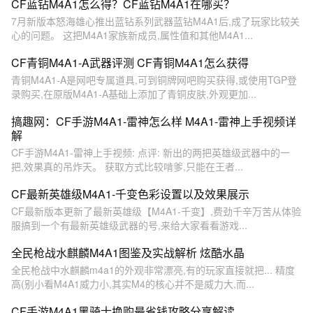
CF蓝钻M4A1怎么得？CF蓝钻M4A1在哪买？
7月新版本怒海雄心推出蓝钻系列武器蓝钻M4A1后,成了玩家比较关
心的问题。 这把M4A1家族新成员,属性值和其他M4A1...
CF青铜M4A1-A武器评测 CF青铜M4A1怎么获得
青铜M4A1-A是网吧专属道具,可到铜牌网吧购买获得,或使用TGP登
录购买,在原版M4A1-A基础上添加了青铜皮肤,外观更加...
搞趣网：CF手游M4A1-雷神怎么样 M4A1-雷神上手视频详
解
CF手游M4A1-雷神上手视频: 点评: 新出的两把英雄级武器中的一
把,效果真的吊炸天。 获取方式比较啃爹,只能在王者...
CF最新英雄级M4A1-千变色彩设置以及效果展示
CF最新版本更新了最新英雄级【M4A1-千变】,费劲千辛万苦从体验
服搞到一个有最新英雄级武器的号,来给大家看看游戏...
全民枪战水麒麟M4A1图鉴及实战解析 炫酷水晶
全民枪战中水麒麟m4a1的外观非常漂亮,有的玩家直接就把... 精度
高(别小看M4A1威力小,其实M4的核心并不是威力大,而...
CF手游M4A1黑骑士换购最省钱攻略分享解读