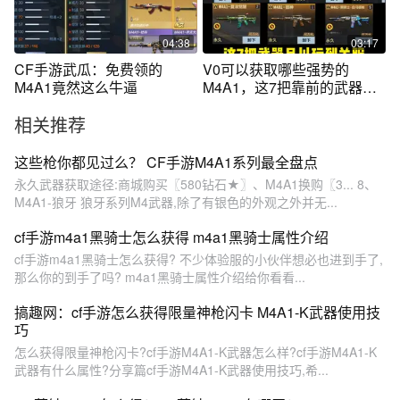
04:38
03:17
CF手游武瓜：免费领的
V0可以获取哪些强势的
M4A1竟然这么牛逼
M4A1，这7把靠前的武器你
都拥有了吗？
相关推荐
这些枪你都见过么？ CF手游M4A1系列最全盘点
永久武器获取途径:商城购买〖580钻石★〗、M4A1换购〖3... 8、
M4A1-狼牙 狼牙系列M4武器,除了有银色的外观之外并无...
cf手游m4a1黑骑士怎么获得 m4a1黑骑士属性介绍
cf手游m4a1黑骑士怎么获得? 不少体验服的小伙伴想必也进到手了,
那么你的到手了吗? m4a1黑骑士属性介绍给你看看...
搞趣网：cf手游怎么获得限量神枪闪卡 M4A1-K武器使用技
巧
怎么获得限量神枪闪卡?cf手游M4A1-K武器怎么样?cf手游M4A1-K
武器有什么属性?分享篇cf手游M4A1-K武器使用技巧,希...