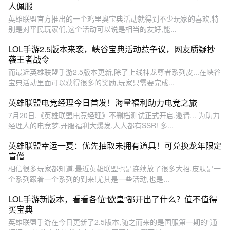
人佩服
英雄联盟官方推出的一个鸡里奥宝典活动就得到不少玩家的喜欢,特
别是对平民玩家们,这个活动可以说是相当的友好,能...
LOL手游2.5版本来袭，峡谷宝典活动惹争议，网友质疑抄
袭王者战令
而最近英雄联盟手游2.5版本更新,除了上线神龙尊者系列皮...在峡谷
宝典活动里面可以获得很多的奖励,玩家只需要完成...
英雄联盟电竞经理今日首发！海量福利助力电竞之旅
7月20日,《英雄联盟电竞经理》不删档测试正式开启,邀请... 为助力
经理人的电竞梦,开服福利大爆发,人人都有SSR! 多...
英雄联盟幸运一夏：优先抽取未拥有道具！可兑换龙年限定
盲僧
相信很多玩家都知道,最近英雄联盟也是连续放了很多大招,皮肤是一
个系列跟着一个系列的到来!尤其是一些活动,也是...
LOL手游新版本，看看各位“欧皇”都开出了什么？值不值得
买宝典
英雄联盟手游在今日更新了2.5版本,随之而来的是国服第一期的“通