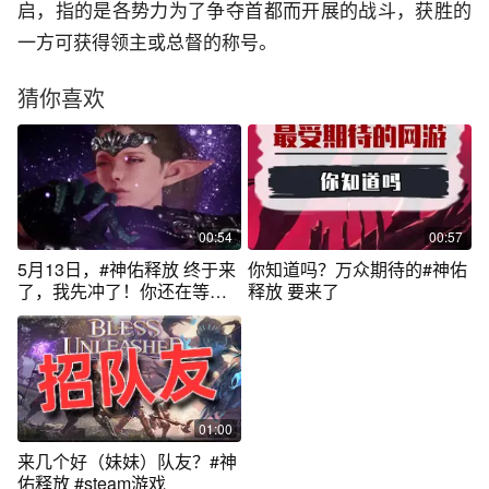
启，指的是各势力为了争夺首都而开展的战斗，获胜的
一方可获得领主或总督的称号。
猜你喜欢
00:54
00:57
5月13日，#神佑释放 终于来
你知道吗？万众期待的#神佑
了，我先冲了！你还在等什
释放 要来了
么！ #游戏
01:00
来几个好（妹妹）队友？#神
佑释放 #steam游戏