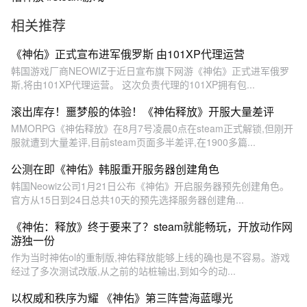
相关推荐
《神佑》正式宣布进军俄罗斯 由101XP代理运营
韩国游戏厂商NEOWIZ于近日宣布旗下网游《神佑》正式进军俄罗
斯,将由101XP代理运营。 这次负责代理的101XP拥有包...
滚出库存！噩梦般的体验！《神佑释放》开服大量差评
MMORPG《神佑释放》在8月7号凌晨0点在steam正式解锁,但刚开
服就遭到大量差评,目前steam页面多半差评,在1900多篇...
公测在即《神佑》韩服重开服务器创建角色
韩国Neowiz公司1月21日公布《神佑》开启服务器预先创建角色。
官方从15日到24日总共10天的预先选择服务器创建角...
《神佑：释放》终于要来了？steam就能畅玩，开放动作网
游独一份
作为当时神佑ol的重制版,神佑释放能够上线的确也是不容易。游戏
经过了多次测试改版,从之前的站桩输出,到如今的动...
以权威和秩序为耀 《神佑》第三阵营海蓝曝光