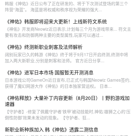
韩服《神佑》近日公布了正在研发的、将于下次测试登场的第三个
阵营“海蓝”。 海蓝是将权威和秩序视为荣耀的强大...
《神佑》韩服即将迎来大更新！上线新符文系统
《神佑》开发商Neowiz近日表示,计划每三个月为游戏带来... 符文主
要有攻击和防御两种主要的类型属性,玩家可以通过...
《神佑》终测新职业刺客及法师解析
阔别玩家已久的韩游《神佑》终于将于9月17日开启终测,终测中将
加入两大新职业,分别是刺客和法师。 官方近日分享...
《神佑》进军日本市场 国服暂无开测消息
日本游戏公司GameOn近日宣布,已正式与韩国Neowiz Games签约,
获得了魔幻网游大作《神佑》的日本独家营运权。 日本...
《神佑释放》大量补丁内容更新（8月20日）丨野豹游戏加
速器
【守护者】-修复了佩戴守护者‘铁甲’被动技能时,神佑:雄狮之心的‘压
倒性防御’效果未发动的现象。【守护者、狂...
新职业新种族加入 韩《神佑》透露二测信息