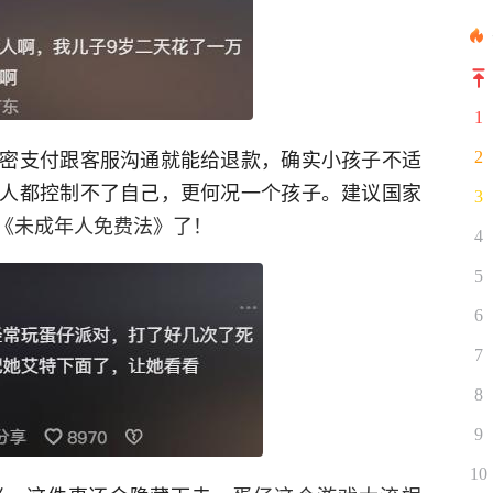
1
密支付跟客服沟通就能给退款，确实小孩子不适
2
人都控制不了自己，更何况一个孩子。建议国家
3
《未成年人免费法》了！
4
5
6
7
8
9
10