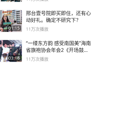
邢台壹号院即买即住，还有心
动好礼。确定不研究下？
01:15
11万
次播放
“一缕东方韵 感受南国美”海南
省旗袍协会年会2《开场鼓》
二团
03:16
11万
次播放