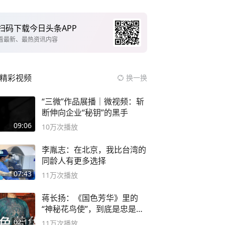
扫码下载今日头条APP
看最新、最热资讯内容
精彩视频
换一换
“三微”作品展播｜微视频：斩
断伸向企业“秘钥”的黑手
09:06
10万
次播放
李胤志：在北京，我比台湾的
同龄人有更多选择
07:43
11万
次播放
蒋长扬：《国色芳华》里的
“神秘花鸟使”，到底是忠是
奸？
02:11
11万
次播放