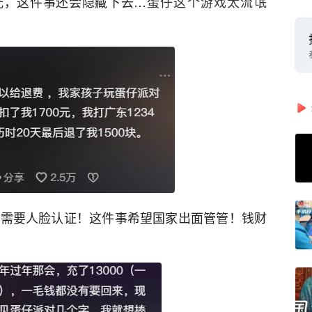
光，这件事还会隐藏下去…
蛋仔这个游戏太流氓
还需要人脸认证！这件事希望国家出面管管！钱财