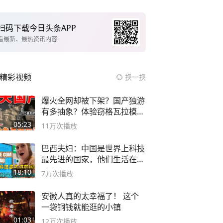
扫码下载今日头条APP
看最新、最热资讯内容
精彩视频
换一换
爆火全网却被下架？国产独游
有多抽象？体验窃格瓦拉模拟
器！
05:23
11万
次播放
巴西夫妇：中国是世界上科技
最先进的国家，他们生活在
2999年
18:10
7万
次播放
安徽人真的太幸福了！ 这个
一袋铜钱就能逛的小镇
01:03
12万
次播放