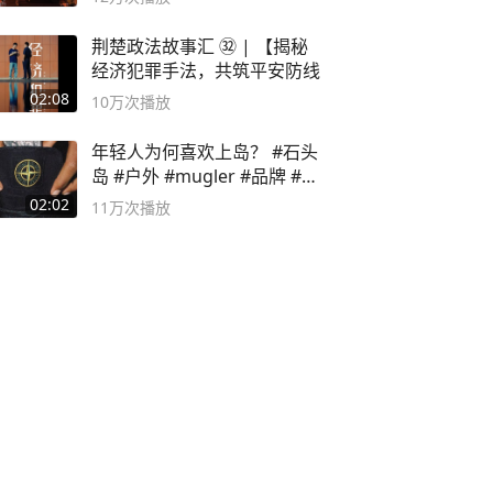
荆楚政法故事汇 ㉜ | 【揭秘
经济犯罪手法，共筑平安防线
02:08
10万
次播放
年轻人为何喜欢上岛？ #石头
岛 #户外 #mugler #品牌 #足
球流氓
02:02
11万
次播放