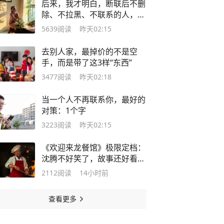
后来，我才明白，断联后不删
除、不拉黑、不联系的人，不
是在等对方回头，而是在等自
5639
阅读
昨天02:15
己放下
去别人家，最掉价的不是空
手，而是带了这3样“东西”
3477
阅读
昨天02:18
当一个人不再联系你，最好的
对策：1个字
3223
阅读
昨天02:15
《欢迎来龙餐馆》极限定档：
沈腾不好笑了，故事还好看
吗？
2112
阅读
14小时前
查看更多