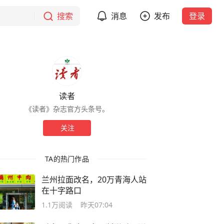
搜索
消息
发布
登录
读者
《读者》杂志官方头条号。
关注
TA的热门作品
兰州拉面改名，20万青海人站
在十字路口
1.1万
阅读
昨天07:04