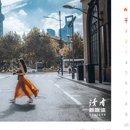
1
2
3
4
5
6
7
8
9
10