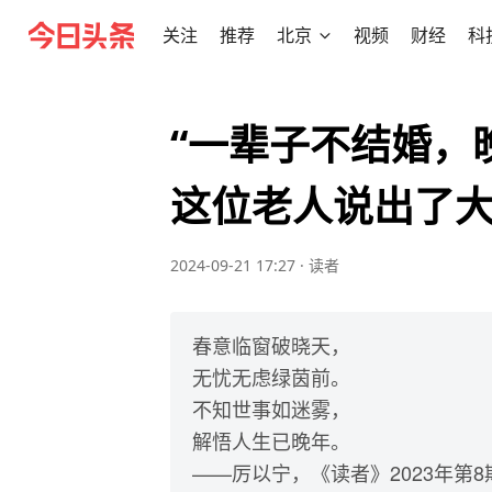
关注
推荐
北京
视频
财经
科
“一辈子不结婚，
这位老人说出了
2024-09-21 17:27
·
读者
春意临窗破晓天，
无忧无虑绿茵前。
不知世事如迷雾，
解悟人生已晚年。
——厉以宁，《读者》2023年第8