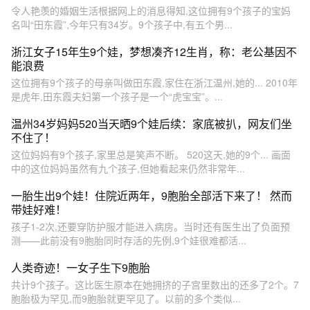
令人艳羡的婚姻生活根据网上的消息得知,这位拥有9个孩子的宝妈
名叫“田东霞”,今年只有34岁。9个孩子中,有五个男...
浙江女子15年生9个娃，梦想凑齐12生肖，称：老公基因不
能浪费
这位拥有9个孩子的母亲叫做田东霞,家住在浙江温州,她的... 2010年
是虎年,田东霞夫妇第一个孩子是一个“虎宝宝”。...
温州34岁妈妈520当天晒9个娃后续：家底被扒，网友们坐
不住了！
这位妈妈有9个孩子,家里总是笑声不断。 520这天,她的9个... 画面
中的这位妈妈虽然有九个孩子,但她看起来仍然非常年...
一胎生出9个娃！住院近两年，9胞胎全部活下来了！ 然而
带娃好难！
孩子1-2次,还要穿防护服才能进入病房。当时还有医生出了负面预
测——此前没有9胞胎同时存活的先例,9个娃很难都活...
人类奇迹！一女子生下9胞胎
共计9个孩子。这比医生原本在她拥挤的子宫里数出的还多了2个。7
胞胎极为罕见,而9胞胎就更罕见了。以前的多个类似...