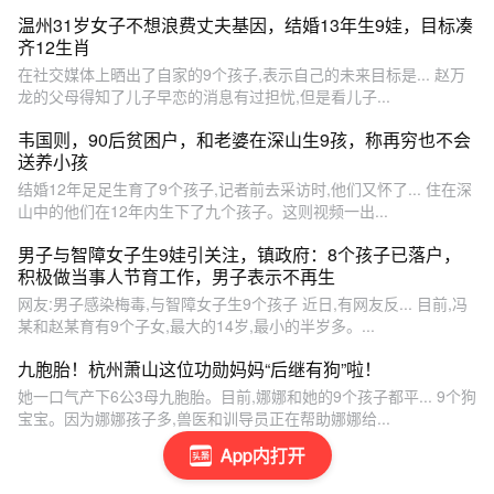
温州31岁女子不想浪费丈夫基因，结婚13年生9娃，目标凑
齐12生肖
在社交媒体上晒出了自家的9个孩子,表示自己的未来目标是... 赵万
龙的父母得知了儿子早恋的消息有过担忧,但是看儿子...
韦国则，90后贫困户，和老婆在深山生9孩，称再穷也不会
送养小孩
结婚12年足足生育了9个孩子,记者前去采访时,他们又怀了... 住在深
山中的他们在12年内生下了九个孩子。这则视频一出...
男子与智障女子生9娃引关注，镇政府：8个孩子已落户，
积极做当事人节育工作，男子表示不再生
网友:男子感染梅毒,与智障女子生9个孩子 近日,有网友反... 目前,冯
某和赵某育有9个子女,最大的14岁,最小的半岁多。...
九胞胎！杭州萧山这位功勋妈妈“后继有狗”啦！
她一口气产下6公3母九胞胎。目前,娜娜和她的9个孩子都平... 9个狗
宝宝。因为娜娜孩子多,兽医和训导员正在帮助娜娜给...
App内打开