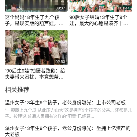
08:37
01:44
这个妈妈18年生了九个孩
90后女子结婚13年生了9个
子，是现实版的葫芦娃，主
娃，最大的心愿是凑齐十二
持人真看懵了！
生肖
02:53
“90后生9娃”拍摄者致歉：给
夫妻带来困扰，本意想帮他
们
相关推荐
温州女子13年生9个孩子，老公身份曝光：上市公司老板
“一颗藤上九个瓜,从此压力山大”这是拥有9个孩子的父亲... 还都是儿
子。按理说,普通人家拥有这样的“配置”已经算...
温州女子13年生9个孩子，老公身份曝光：坐拥上亿资产的
大老板