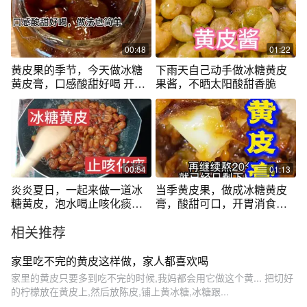
00:48
01:22
黄皮果的季节，今天做冰糖
下雨天自己动手做冰糖黄皮
黄皮膏，口感酸甜好喝 开胃
果酱，不晒太阳酸甜香脆
消食 润喉 大人小孩都能喝#
清热润肺 #口感特别好
00:54
01:13
炎炎夏日，一起来做一道冰
当季黄皮果，做成冰糖黄皮
糖黄皮，泡水喝止咳化痰，
膏，酸甜可口，开胃消食，
开胃消食。
喝完嗓子很舒服#黄皮膏 #跟
相关推荐
抖音学做菜
家里吃不完的黄皮这样做，家人都喜欢喝
家里的黄皮只要多到吃不完的时候,我妈都会用它做这个黄... 把切好
的柠檬放在黄皮上,然后放陈皮,铺上黄冰糖,冰糖跟...