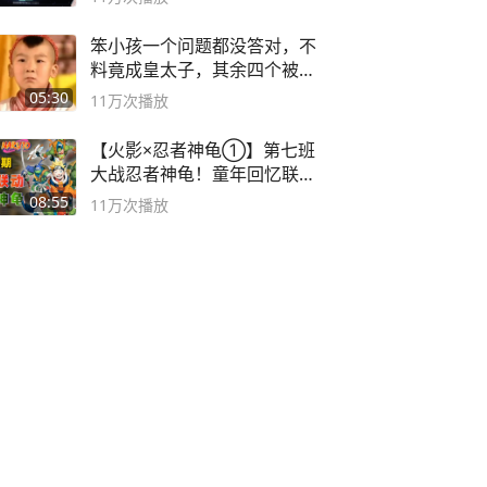
笨小孩一个问题都没答对，不
料竟成皇太子，其余四个被处
死
05:30
11万
次播放
【火影×忍者神龟①】第七班
大战忍者神龟！童年回忆联动
论武？
08:55
11万
次播放