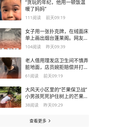
“贪玩的年纪，他用一顿饭温
暖了妈妈”
111
阅读
前天09:19
女子用一张扑克牌，在绒面床
单上画出烟台蓬莱阁。网友：
高手在民间！
104
阅读
昨天09:39
老人借用理发店卫生间不慎弄
脏地面，店员婉拒赔偿并打扫
干净地面
61
阅读
前天09:19
大风天小区里的“芒果保卫战”
小男孩死死护住树上的芒果
网友：幸亏只长了两个
38
阅读
昨天09:29
查看更多