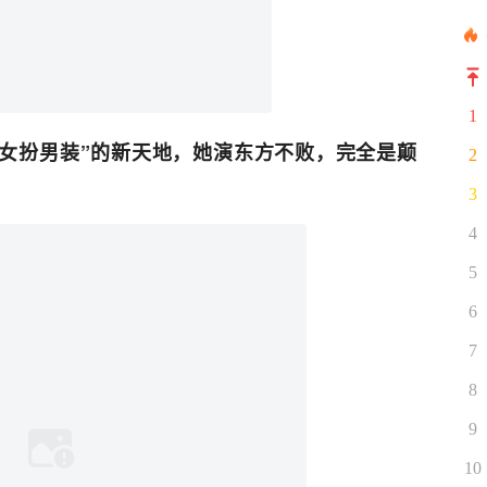
1
女扮男装”的新天地，她演
东方不败，完全是颠
2
3
4
5
6
7
8
9
10