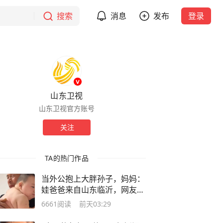
搜索
消息
发布
登录
山东卫视
山东卫视官方账号
关注
TA的热门作品
当外公抱上大胖孙子，妈妈：
娃爸爸来自山东临沂，网友：
怪不得都说“山东大汉”
6661
阅读
前天03:29