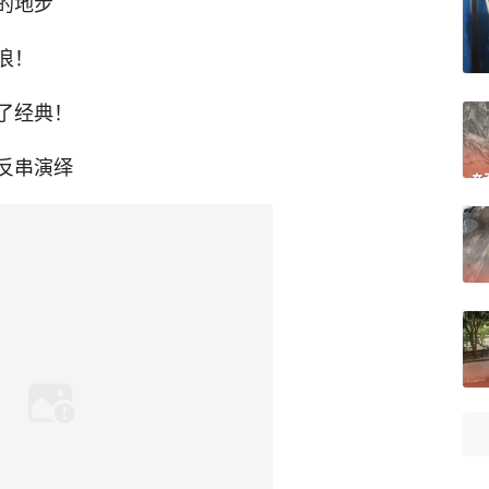
的地步
浪！
了经典！
反串演绎