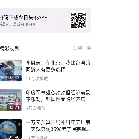
扫码下载今日头条APP
看最新、最热资讯内容
精彩视频
换一换
李胤志：在北京，我比台湾的
同龄人有更多选择
07:43
11万
次播放
印度军事雄心勃勃但经济前景
不乐观，韩国也面临经济衰退
风险
00:21
3万
次播放
一万元预算开局冲周年庆！第
一天就只剩3598元了 #妄想山
海
01:40
11万
次播放