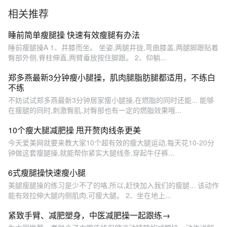
相关推荐
睡前简单瘦腿操 快速有效瘦腿有办法
睡前瘦腿操A 1、并膝而坐。 坐姿,两腿并拢,弯曲膝盖,两腿脚跟贴着
臀部外侧,脊柱伸直,两臂垂放按住脚跟。 2、仰躺...
郑多燕最新3分钟瘦小腿操，肌肉腿脂肪腿都适用，不练白
不练
不妨试试郑多燕最新3分钟居家瘦小腿操,在燃脂的同时还能... 能够
在瘦腿的同时,刺激臀肌,对臀部也有一定的燃脂效果哦...
10个瘦大腿减肥操 甩开赘肉线条更美
今天爱美网就要来教大家10个超有效的瘦大腿运动,每天花10-20分
钟做这套瘦腿操,就能帮你紧实大腿线条,穿起牛仔裤...
6式瘦腿操快速瘦小腿
美腿瘦腿操的练习是少不了的咯,所以,赶快加入我们的瘦腿... 该动作
能有效拉伸大腿内侧肌肉,可瘦大腿。 2、坐在地上...
紧致手臂、减肥塑身，中医减肥操一起跟练→