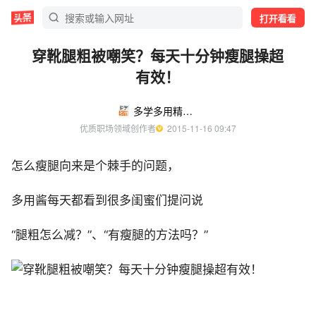
打开看看
穿靴腿粗被嘲笑？每天十分钟瘦腿操超
有效！
多学多用精品课
优质职场领域创作者
  2015-11-16 09:47
怎么瘦腿向来是个棘手的问题，
多用酱每天都看到很多闺蜜们提问说
“腿粗怎么减？”、“有瘦腿的方法吗？”