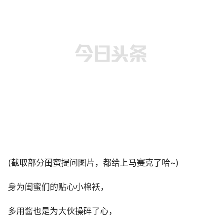
(截取部分闺蜜提问图片，都给上马赛克了哈~)
身为闺蜜们的贴心小棉袄，
多用酱也是为大伙操碎了心，