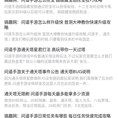
问道手游超级藏宝图通过挖宝可以获得金钱、十二生肖的召唤令等,
玩家达到30级以后就可以使用。 超级藏宝图获取途...
搞趣网：问道手游怎么样升级快 首测大神教你快速升级攻
略
问道手游怎么样升级快 首测大神教你快速升级攻略,问道手... 通天
塔,) 道友们畅玩游戏的时候,只要看到任务栏中有固定...
问道手游通天塔星君打法 高玩带你一天过塔
问道手游的游戏中有着通天塔这种玩法,不过玩家究竟要怎么才能打
赢这些星君? 就让小编的这篇攻略来告诉大家! 各位...
问道手游关于通天塔事件公告 通天塔BUG说明
因为通天塔修复数值BUG没有提前跟玩家说明,我们直接做了后台的
更新,问道手游全体研发及运营人员在此向您说一声:...
通天塔无限刷 问道手游每天最多能拿多少资源
做完60轮修山、20轮除暴、副本、通天塔、助人为乐、八仙梦境、
帮派任务、帮派日常挑战、20轮师门任务、5次竞技场...
搞趣网：问道手游日常任务有哪些 每日任务快速完成攻略