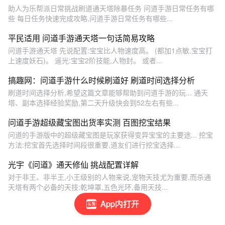
助人为乐帮派日常挑战刷道通天塔除暴任务 问道手游日常任务有哪
些 每日任务快速完成攻略,问道手游日常任务有哪些...
平民适用 问道手游通天塔一句话简易攻略
问道手游通天塔 先说配置:宝宝比人物速度高。 (都加1点敏,宝宝打
上速度妖石)。 遥光:宝宝2阶技能,人物封。 或者...
搞趣网：问道手游什么时候刷道好 刷道时间选择分析
刷道时间选择分析,希望这篇文章能够帮助到问道手游的玩... 通天
塔、副本选择经验奖励,第二天升级快会到52左右有些...
问道手游超级藏宝图出货率实测 百图挖宝结果
问道的手游版中的超级藏宝图是玩家获得变异宝宝的主要途... 挖宝
方法:挖宝首先选择时间段很重要,道友们进行挖宝选择...
光宇《问道》通天修仙 挑战配置详解
对于非王、非半王,小王级别的人物来说,宠物天技尤为重要,而杀通
天塔有两个必备的天技:乾坤罩,五色光环,备用天技...
App内打开