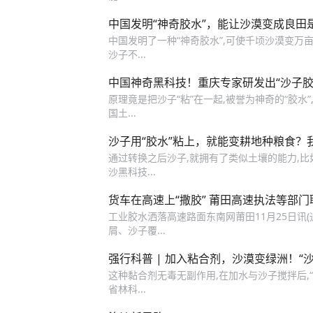
中国发明“神奇胶水”，能让沙漠变成良田
中国发明了一种“神奇胶水”,可使千顷沙漠变万亩
沙子不...
中国神奇黑科技！重庆专家研发出“沙子胶
原理竟是把沙子“粘”在一起,被誉为神奇的“胶水”
国土...
沙子用“胶水”粘上，就能变耕地种粮食？
通过转换之后沙子,就拥有了类似土壤的能力,
沙黑科技...
货车在高速上“撒胶” 莆田高速执法等部
工业胶水洒落高速路面东南网莆田11月25日讯(
屑、沙子覆...
强行科普 | 加入粘合剂，沙漠变绿洲！“
这种黏合剂无毒无副作用,在加水与沙子搅拌后,
省林科...