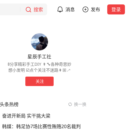
搜索
消息
发布
登录
星辰手工社
🚦分享精彩手工DIY 👨‍🔧各种奇思妙
想小发明 ☑️点个关注不迷路👩🏼‍🦯
关注
头条热榜
换一换
奋进开新局 实干挑大梁
韩媒：韩足协7场比赛性贿赂20名裁判