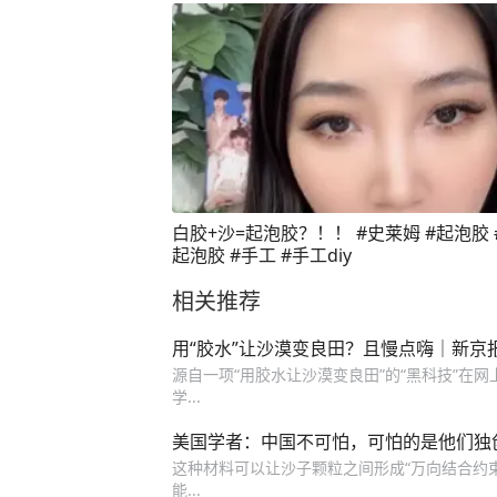
白胶+沙=起泡胶？！！ #史莱姆 #起泡胶 
起泡胶 #手工 #手工diy
相关推荐
用“胶水”让沙漠变良田？且慢点嗨｜新京
源自一项“用胶水让沙漠变良田”的“黑科技”在
学...
美国学者：中国不可怕，可怕的是他们独创
这种材料可以让沙子颗粒之间形成“万向结合约束
能...