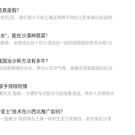
是真是假？
良田,因... 我们用沙子和土壤这两种不同的土质来做比较说明:
水”，能在沙漠种蔬菜！
,能够... 全球排名前十的沙漠放在一起的版图面积有多大呢?以
我国治沙新方法有多牛？
比如说能够储存水分、养分以及空气等。随着这项我国独创的治
门联手排除险情
通讯员 周顺... 方便铲车对胶水归拢收集清运。养护人员使用木
沙变土”技术在川西北推广如何？
“一盘散沙”就获得与土壤一样的生态力学属性。若尔盖的沙漠