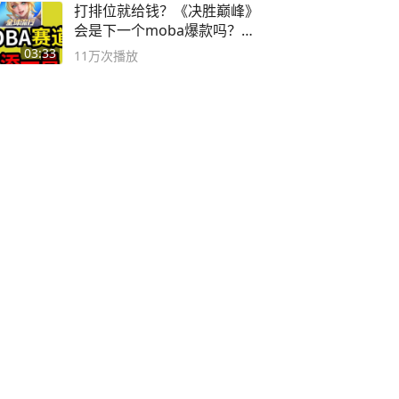
打排位就给钱？《决胜巅峰》
会是下一个moba爆款吗？#
决胜巅峰
03:33
11万
次播放