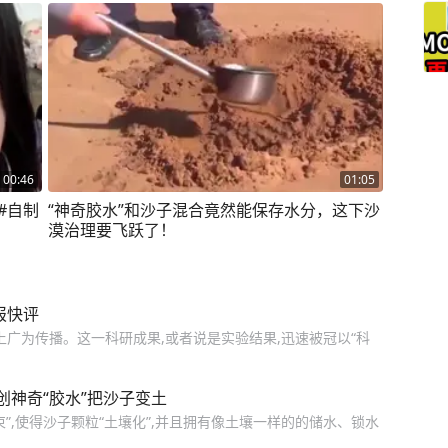
00:46
01:05
#自制
“神奇胶水”和沙子混合竟然能保存水分，这下沙
漠治理要飞跃了！
报快评
网上广为传播。这一科研成果,或者说是实验结果,迅速被冠以“科
神奇“胶水”把沙子变土
”,使得沙子颗粒“土壤化”,并且拥有像土壤一样的的储水、锁水