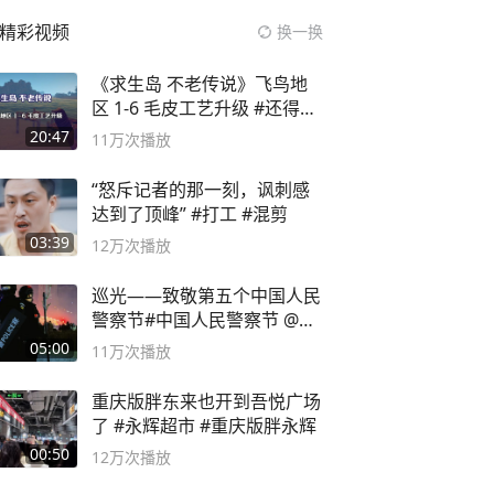
精彩视频
换一换
《求生岛 不老传说》飞鸟地
区 1-6 毛皮工艺升级 #还得是
主机大作
20:47
11万
次播放
“怒斥记者的那一刻，讽刺感
达到了顶峰” #打工 #混剪
03:39
12万
次播放
巡光——致敬第五个中国人民
警察节#中国人民警察节 @抖
音小助手
05:00
11万
次播放
重庆版胖东来也开到吾悦广场
了 #永辉超市 #重庆版胖永辉
00:50
12万
次播放