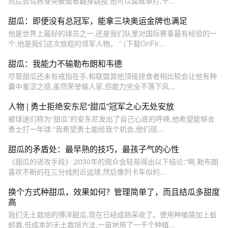
然后尝试转身突破或者翻身跳投,他可以面框单打,干...
甜瓜：即便没有总冠军，能拿三块奥运金牌也满足
他是世界上最好的球员之一,还是我们队里对国际赛事最有经验的一
个,他是我们这次旅程的领军人物。 ” (下载OnFir...
甜瓜：我能力不输勒布朗和韦德
尽管甜瓜还未有戒指在手,和联盟其他顶级掠食者相比较会让他有种
囊中羞涩之感,虽然荣誉输人家,但能力完全不落下风...
人物 | 勇士拒绝安东尼“甜瓜”冠军之心无处安放
被球迷们称为“甜瓜”的安东尼发出了自己心底的呼唤,他希望能够去
勇士打一年球:“我希望勇士能给我个机会,他们现...
甜瓜的矛盾处：最早熟的技巧，最孩子气的心性
《甜瓜的进攻手段》,2030年的观众会轻易得出以下结论:“啊,勒布朗
喜欢不断的在三分线附近运球,然后像列卡车似的...
换个方式种甜瓜，效果如何？管理简单了，而且结瓜多甜度
高
我们无土栽培的博洋甜瓜,现在已经成熟采收了。使用种植袋加上蚯
蚓粪,低成本的无土栽培方法,一亩地用了一千个种植...