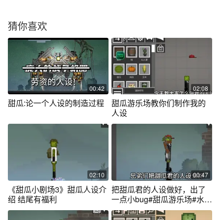
猜你喜欢
00:42
02:08
甜瓜:论一个人设的制造过程
甜瓜游乐场教你们制作我的
人设
02:10
00:47
《甜瓜小剧场3》甜瓜人设介
把甜瓜君的人设做好，出了
绍 结尾有福利
一点小bug#甜瓜游乐场#水视
频