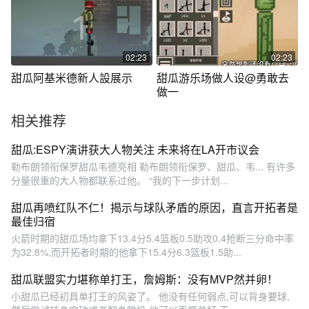
02:23
02:23
甜瓜阿基米德新人設展示
甜瓜游乐场做人设@勇敢去
做一
相关推荐
甜瓜:ESPY演讲获大人物关注 未来将在LA开市议会
勒布朗领衔保罗甜瓜韦德亮相 勒布朗领衔保罗、甜瓜、韦... 有许多
分量很重的大人物都联系过他。 “我的下一步计划...
甜瓜再喷红队不仁！揭示与球队矛盾的原因，直言开拓者是
最佳归宿
火箭时期的甜瓜场均拿下13.4分5.4篮板0.5助攻0.4抢断三分命中率
为32.8%,而开拓者时期的他拿下15.4分6.3篮板1.5助...
甜瓜联盟实力堪称单打王，詹姆斯：没有MVP然并卵！
小甜瓜已经初具单打王的风姿了。 他没有任何弱点,可以背身要球,