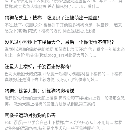
3、哈,不仅走得比人类快,下楼梯也能完虐蓝星人! 4、本汪... 7、臭
楼梯,就会欺负人家腿短,差点摔死狗了…… 8、看什...
狗狗花式上下楼梯，涨见识了还被萌出一脸血！
不过,除了小短腿之外,楼梯对于其他很多狗狗也是一种噩梦,一起来
感受下狗狗们花式下楼梯的方式,简直是涨见识还被...
没见过小短腿上下楼梯大全，最后一个你蛋蛋不疼吗？
说到小短腿的痛就是爬楼梯 那简直比登天还难 估计跳个一年都未必
能上一台阶 狗先生(微信:dog_sir)对此是大写的心...
汪星人上楼梯，千姿百态好稀奇！
巴哥犬最擅长的姿势,四条腿一起蹦! 小短腿柯基下楼梯的... 下楼梯
真烦狗,还是滑下去比较方便 哎呀,小可怜,快来阿姨...
狗狗训练第九期：训练狗狗爬楼梯
我建议先教你的幼犬爬上楼梯,再教它爬下楼梯:向上看一般没那么恐
怖。 教幼犬爬上楼梯的最佳方法是从倒数第二高的...
爬楼梯运动对狗狗的伤害
PS:当狗狗一旦学会自己上下楼梯,主人会很开心从此不用每... 楼梯
对狗狗的运动伤害,特别是小型犬和一些容易换腰椎毛...