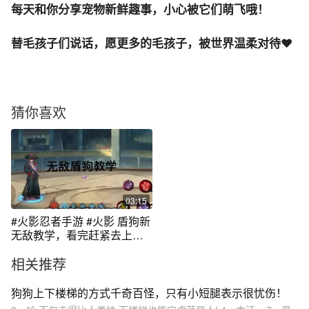
每天和你分享宠物新鲜趣事，小心被它们萌飞哦！
替毛孩子们说话，愿更多的毛孩子，被世界温柔对待❤
猜你喜欢
03:15
#火影忍者手游 #火影 盾狗新
无敌教学，看完赶紧去上超
影
相关推荐
狗狗上下楼梯的方式千奇百怪，只有小短腿表示很忧伤！