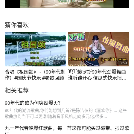
猜你喜欢
07:00
03:59
合唱《祖国颂》 -（90年代制
🇷🇺俄罗斯90年代劲爆舞曲
作）#国庆节快乐 #老歌回顾
谁听谁开心 傻瓜式快乐摇头
曲
相关推荐
90年代的歌为何突然爆火？
90年代的潮流歌曲,你们能想到几首?是陈洁仪的《喜欢你》... 这些
歌曲放到当下可以更潮!随着音乐风格走向多元化,很多...
九十年代春晚爆红歌曲，每一首您都可能买过磁带、抄过歌
词