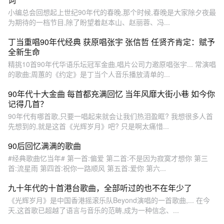
小编总会回想起上世纪90年代的春晚,那个时候,春晚是大家除夕夜最
为期待的一档节目,除了盼望着赵本山、赵丽蓉、冯...
丁当重唱90年代经典 获原唱张宇 张信哲 任贤齐肯定：赋予
全新生命
精挑10首90年代华语乐坛冠军金曲,唱片公司力邀原唱张宇... 常演唱
的歌曲;周蕙的《约定》是丁当个人音乐播放清单的...
90年代十大金曲 每首都充满回忆 当年风靡大街小巷 如今你
记得几首？
90年代有哪首歌,只要一唱起来就会让我们热泪盈眶? 我想很多人首
先想到的,就是这首《光辉岁月》吧? 只是啊太痛惜...
90后回忆满满的歌曲
#经典歌曲忆当年# 第一首:偏爱 第二首:不是因为寂寞才想你 第三
首:流星雨 第四首:祝你一路顺风 第五首:爱你 第六...
九十年代的十首港台歌曲，全部听过的也不在年少了
《光辉岁月》是中国香港摇滚乐队Beyond演唱的一首歌曲,... 在今
天,这首歌已超越了语言与音乐的范畴,成为一种信念、...