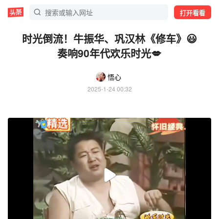
打开看看
时光倒流！牛振华、巩汉林《修车》😃
奏响90年代欢乐时光💋
悟心
2025-1-24 00:32