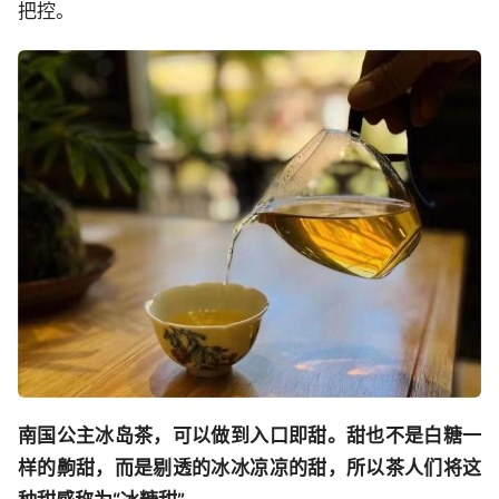
把控。
南国公主冰岛茶，可以做到入口即甜。甜也不是白糖一
样的齁甜，而是剔透的冰冰凉凉的甜，所以茶人们将这