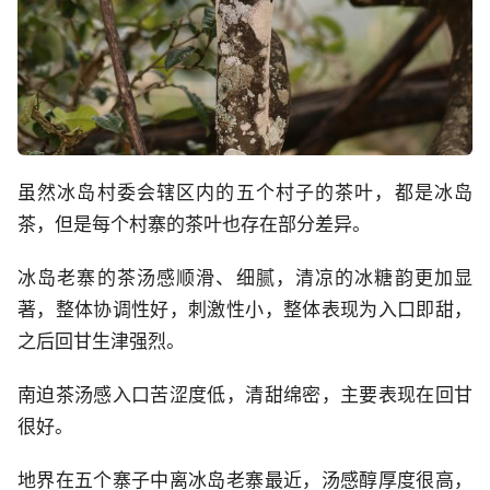
虽然冰岛村委会辖区内的五个村子的茶叶，都是冰岛
茶，但是每个村寨的茶叶也存在部分差异。
冰岛老寨的茶汤感顺滑、细腻，清凉的冰糖韵更加显
著，整体协调性好，刺激性小，整体表现为入口即甜，
之后回甘生津强烈。
南迫茶汤感入口苦涩度低，清甜绵密，主要表现在回甘
很好。
地界在五个寨子中离冰岛老寨最近，汤感醇厚度很高，