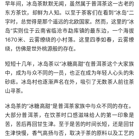
早年间，冰岛茶默默无闻，虽然属于普洱茶这一古老的
东方茶饮，却鲜为人知。以至于茶客们在看到“冰岛”二
字时，总觉得是那个遥远的北欧国家。然而，这里的“冰
岛”实则位于云南省临沧市勐库镇的最东边，一个海拔
1670米、云雾缭绕的小村落。这里四季如春，云雾缭
绕，仿佛是世外桃源般的存在。
短短十几年，冰岛茶以“冰糖高甜”在普洱茶这个大家族
中，成为与众不同的一员，也正在成为年轻人心头的朱
砂痣。冰岛村也逐渐声名在外，吸引了无数茶人前往茶
山寻茶。
冰岛茶的“冰糖高甜”是普洱茶家族中与众不同的存在。
大部分普洱茶，在饮茶时口感滋味给人的第一印象是
苦，苦后再回甘生津。至于是苦的时间长短，还是回甘
生津快慢，香气高扬与否，取决于茶的原料以及工艺的