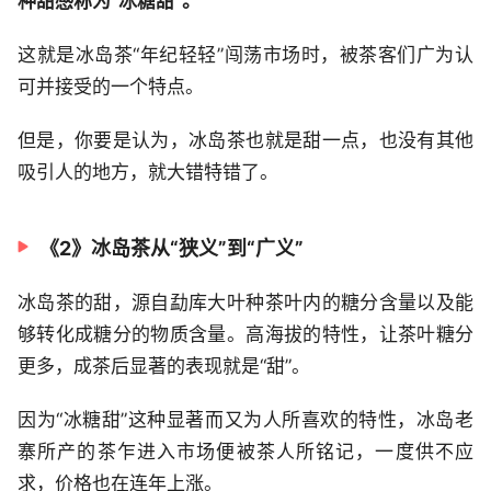
种甜感称为“冰糖甜”。
这就是冰岛茶“年纪轻轻”闯荡市场时，被茶客们广为认
可并接受的一个特点。
但是，你要是认为，冰岛茶也就是甜一点，也没有其他
吸引人的地方，就大错特错了。
《2》冰岛茶从“狭义”到“广义”
冰岛茶的甜，源自勐库大叶种茶叶内的糖分含量以及能
够转化成糖分的物质含量。高海拔的特性，让茶叶糖分
更多，成茶后显著的表现就是“甜”。
因为“冰糖甜”这种显著而又为人所喜欢的特性，冰岛老
寨所产的茶乍进入市场便被茶人所铭记，一度供不应
求，价格也在连年上涨。