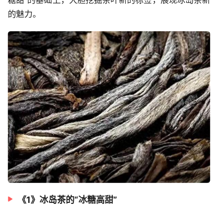
糖甜”的基础上，大胆挖掘茶叶新的标签，展现冰岛茶新
的魅力。
《1》冰岛茶的“冰糖高甜”