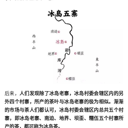
后来，
人们发现除了冰岛老寨，冰岛村委会辖区内的另
外四个村寨，所产的茶叶与冰岛老寨的极为相似。渐渐
的市场与茶人们都认可，冰岛村委会辖区内总共五个村
寨，即冰岛老寨、南迫、地界、坝歪、糯伍五个村寨所
产的茶，都可称为冰岛茶。