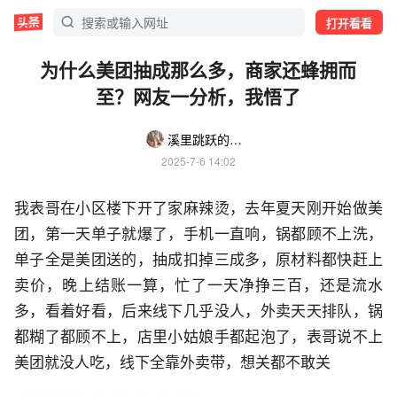
打开看看
为什么美团抽成那么多，商家还蜂拥而
至？网友一分析，我悟了
溪里跳跃的鲫鱼
2025-7-6 14:02
我表哥在小区楼下开了家麻辣烫，去年夏天刚开始做美
团，第一天单子就爆了，手机一直响，锅都顾不上洗，
单子全是美团送的，抽成扣掉三成多，原材料都快赶上
卖价，晚上结账一算，忙了一天净挣三百，还是流水
多，看着好看，后来线下几乎没人，外卖天天排队，锅
都糊了都顾不上，店里小姑娘手都起泡了，表哥说不上
美团就没人吃，线下全靠外卖带，想关都不敢关