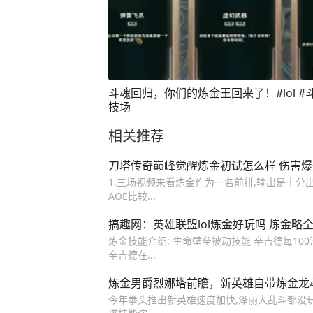
斗魂回归，你们的炼金王回来了！#lol #
技场
相关推荐
刀塔传奇巅峰觉醒炼金初试怎么样 伤害爆
1.三场视频来看炼金作为一名前排,输出是十分
AOE比较...
搞趣网：英雄联盟lol炼金好玩吗 炼金略
炼金技能介绍: 生命壁垒被动技能 辛吉德每100
辛吉德在...
炼金男爵烈娜塔前瞻，新英雄自带炼金龙
今年拳头推出新英雄速度加快,泽丽大乱斗都没