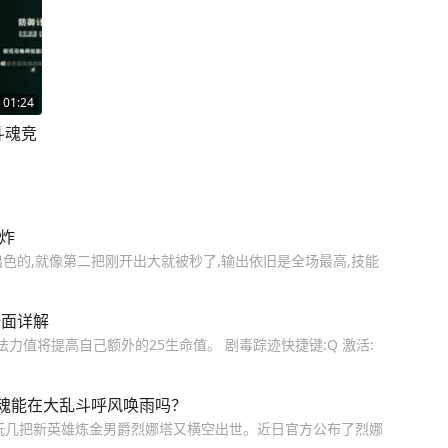
01:24
斗魂竞
炸
出色的,就像第二把刚开出大就被秒了,输出依旧是全场最高,技能
全面详解
法力值将提高自己额外的25生命值。 剧毒踪迹快捷键:Q 激活:
魂能在大乱斗呼风唤雨吗？
玩几把新英雄炼金男爵烈娜塔又横空出世。近日官方公布了烈娜