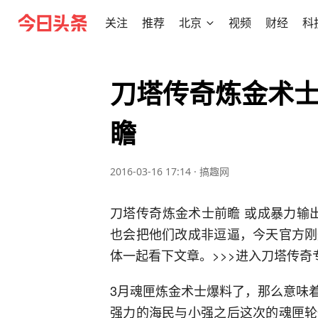
关注
推荐
北京
视频
财经
科
刀塔传奇炼金术士
瞻
2016-03-16 17:14
·
搞趣网
刀塔传奇炼金术士前瞻 或成暴力输
也会把他们改成非逗逼，今天官方刚
体一起看下文章。>>>进入刀塔传奇
3月魂匣炼金术士爆料了，那么意味
强力的海民与小强之后这次的魂匣轮