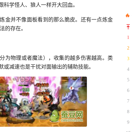
跟科学怪人、狼人一样开大回血。
以炼金并不像面板看到的那么脆皮。还有一点炼金
敌法的存在。
1
2
分为物理或者魔法），收集的越多伤害越高。类
3
默或减速也是干扰对面输出的辅助技能。
4
5
6
7
8
9