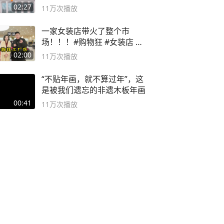
02:27
11万
次播放
一家女装店带火了整个市
场！！！#购物狂 #女装店 #
高品质女装
02:00
11万
次播放
“不贴年画，就不算过年”，这
是被我们遗忘的非遗木板年画
00:41
11万
次播放