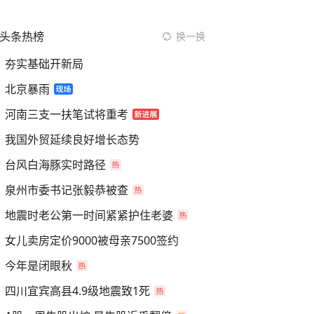
头条热榜
换一换
夯实基础开新局
北京暴雨
河南三支一扶笔试将重考
我国外贸延续良好增长态势
台风白海豚实时路径
泉州市委书记张毅恭被查
地震时老公第一时间紧紧护住老婆
女儿卖房定价9000被母亲7500签约
今年是闭眼秋
四川宜宾高县4.9级地震致1死