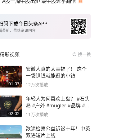
A股一周牛股出炉 最牛股近乎翻倍
扫码下载今日头条APP
看最新、最热资讯内容
精彩视频
换一换
安徽人真的太幸福了！ 这个
一袋铜钱就能逛的小镇
01:03
12万
次播放
年轻人为何喜欢上岛？ #石头
岛 #户外 #mugler #品牌 #足
球流氓
02:02
11万
次播放
数读检察公益诉讼十年！中英
双语短片上线