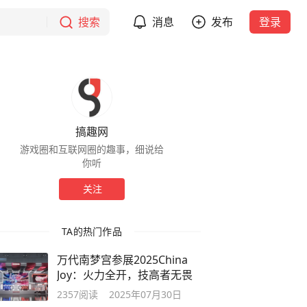
搜索
消息
发布
登录
搞趣网
游戏圈和互联网圈的趣事，细说给
你听
关注
TA的热门作品
万代南梦宫参展2025China
Joy：火力全开，技高者无畏
2357
阅读
2025年07月30日