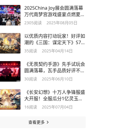
2025China Joy展会圆满落幕
万代南梦宫游戏盛宴点燃夏日
激情
2305
阅读
2025年08月05日
以优质内容打动玩家！好评如
潮的《三国：谋定天下》S7赛
季已上线
35
阅读
2025年04月14日
《无畏契约手游》先手试玩会
圆满落幕，瓦手品质好评不
断！
30
阅读
2025年06月10日
《长安幻想》十万人争锋服盛
大开服！全服瓜分1亿灵玉，
热血开战
16
阅读
2025年07月04日
查看更多