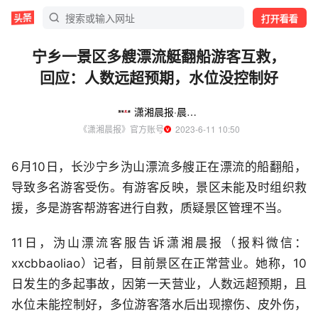
打开看看
宁乡一景区多艘漂流艇翻船游客互救，
回应：人数远超预期，水位没控制好
潇湘晨报·晨视频
《潇湘晨报》官方账号
  2023-6-11 10:50
6月10日，长沙宁乡沩山漂流多艘正在漂流的船翻船，
导致多名游客受伤。有游客反映，景区未能及时组织救
援，多是游客帮游客进行自救，质疑景区管理不当。
11日，沩山漂流客服告诉潇湘晨报（报料微信：
xxcbbaoliao）记者，目前景区在正常营业。她称，10
日发生的多起事故，因第一天营业，人数远超预期，且
水位未能控制好，多位游客落水后出现擦伤、皮外伤，