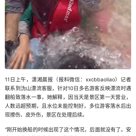
11日上午，潇湘晨报（报料微信：xxcbbaoliao）记者
联系到沩山漂流客服，针对10日多名游客反映漂流时遇
翻船致落水一事，她解释，因当天是景区第一天营业，
人数远超预期，且水位未能控制好，多位游客落水后出
现擦伤、皮外伤，景区在处理后续。
“刚开始换船的时候出现了这个情况，后面就没有了。安