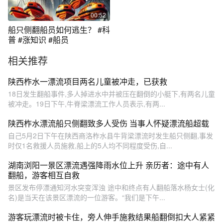
00:52
船只侧翻船员如何逃生？ #科
普 #涨知识 #船员
相关推荐
陕西柞水一漂流项目两名儿童被冲走，已获救
18日发生翻船事件,多人掉进水中并被压在翻倒的小艇下,有两名儿童
被冲走。19日下午,牛脊梁漂流工作人员表示,有两...
陕西柞水漂流船只侧翻致多人受伤 当事人怀疑漂流船超载
自己5月2日下午在陕西商洛柞水县牛背梁漂流时发生船只侧翻,事发
时仅1名救援人员施救,船上的5人均不同程度受伤,自...
湖南浏阳一景区漂流遇强降雨水位上升 亲历者：途中有人
翻船，游客相互自救
景区发布停漂通知河水突变浑浊 途中和终点有人翻船落水杨女士(化
名)是当天在该景区漂流的一位游客。“我们是下午...
游客玩漂流时被卡住，旁人伸手施救结果船翻倒扣大人紧紧