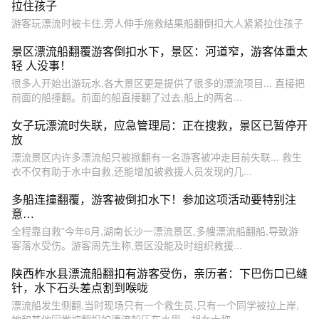
拉住孩子
游客玩漂流时被卡住,旁人伸手施救结果船翻倒扣大人紧紧拉住孩子
景区漂流船翻覆游客倒扣水下，景区：河道窄，游客体重太
轻 人没事！
很多人开始出游玩水,各大景区更是提供了很多的漂流项目... 直接把
前面的船撞翻。前面的船直接翻了过去,船上的两名...
女子玩漂流时失联，应急管理局：正在搜救，景区已暂停开
放
漂流景区内许多漂流船只被掀翻有一名游客被冲走目前失联... 救生
衣不仅有助于水中自救,还能增加被救援人员发现的几...
多船连撞翻覆，游客被倒扣水下！参加这项活动要特别注
意…
全程靠自救”今年6月,湖南长沙一漂流景区,多艘漂流船翻船,导致游
客落水受伤。游客周先生称,景区没能及时组织救援...
陕西柞水县漂流船翻扣有游客受伤，亲历者：下巴伤口已缝
针，水下石头差点割到喉咙
漂流船发生侧翻,当时现场只有一个救生员,只有一个同学被拉上岸,
她和其他同学被翻扣的漂流船压在水里。胡女士称,...