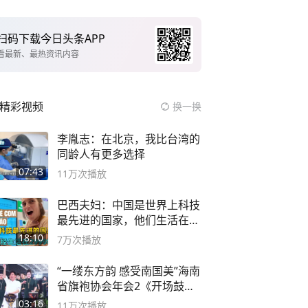
扫码下载今日头条APP
看最新、最热资讯内容
精彩视频
换一换
李胤志：在北京，我比台湾的
同龄人有更多选择
07:43
11万
次播放
巴西夫妇：中国是世界上科技
最先进的国家，他们生活在
2999年
18:10
7万
次播放
“一缕东方韵 感受南国美”海南
省旗袍协会年会2《开场鼓》
二团
03:16
11万
次播放