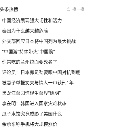
头条热榜
换一换
中国经济展现强大韧性和活力
泰国为什么越来越危险
外交部回应日本将中国列为最大挑战
“中国游”持续带火“中国购”
你常吃的兰州拉面要改名了
评论员：日本卯足劲要跟中国对抗到底
被妻子举报丈夫与情人一审获刑1年
黑龙江菜园惊现生菜界“姚明”
李在明：韩国进入国家灾难状态
瓜子水饺究竟威胁了美国什么
余承东称手机将大规模涨价