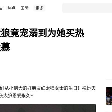
技
热点
国际
更多
太狼竟宠溺到为她买热
羡慕
们从小到大的好朋友红太狼女士的生日！祝她天
灰太狼恩爱永久~