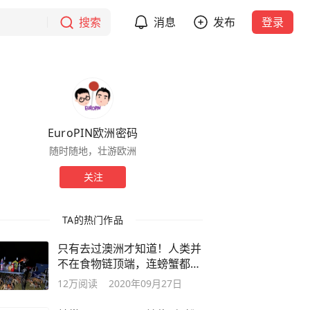
搜索
消息
发布
登录
EuroPIN欧洲密码
随时随地，壮游欧洲
关注
TA的热门作品
只有去过澳洲才知道！人类并
不在食物链顶端，连螃蟹都开
始欺负人
12万
阅读
2020年09月27日