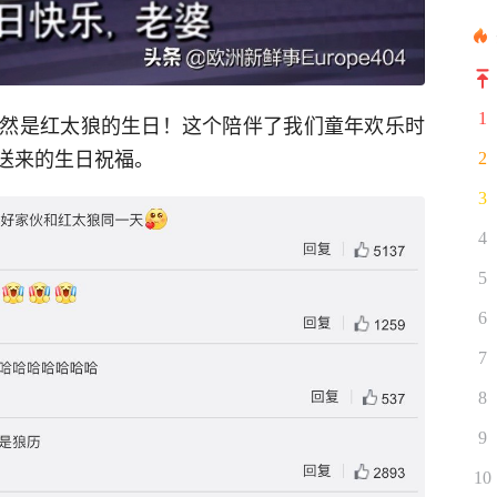
1
然是红太狼的生日！这个陪伴了我们童年欢乐时
送来的生日祝福。
2
3
4
5
6
7
8
9
10