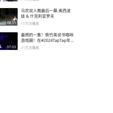
马农双人舞最后一幕-奥西波
娃 & 什克利亚罗夫
08:55
11万
次播放
最燃的一集！熊竹英说书唱响
游戏圈！在#2024TapTap年
度游戏大赏
07:03
11万
次播放