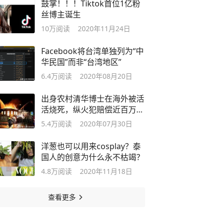
鼓掌！！！Tiktok首位1亿粉
丝博主诞生
10万
阅读
2020年11月24日
Facebook将台湾单独列为“中
华民国”而非“台湾地区”
6.4万
阅读
2020年08月20日
出身农村清华博士在海外被活
活烧死，纵火犯赔偿近百万，
获刑9年
5.4万
阅读
2020年07月30日
洋葱也可以用来cosplay？泰
国人的创意为什么永不枯竭？
4.8万
阅读
2020年11月18日
查看更多