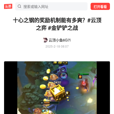
打开看看
十心之钢的奖励机制能有多爽？#云顶
之弈 #金铲铲之战
云顶小鱼6G7l
2025-2-18 08:07