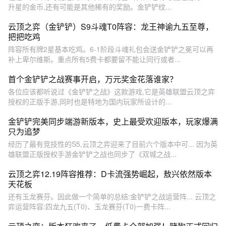
升星的金币,还有可能是其他稀有的奖励。金铲铲纹...
云顶之弈（金铲铲）S9斗魂T0阵容：龙王神谕九五至尊，
把把吃鸡
阵容所有牌2星基本吃鸡。6-1阶段斗魂礼包会送金铲铲之冕可以再
补上卑尔维斯。重点所有5费卡都要留不能让同行或者...
首个金铲铲之战赛事开启，万元奖金花落谁家？
各位应该都听说过《金铲铲之战》这款游戏,它是英雄联盟云顶之弈
授权的正版手游,同时也是特地为国内玩家所设计的...
金铲铲完美同步端游新版本，史上最受欢迎版本，玩家爆满
只为追梦
经历了最有竞技性的S5,云顶之弈迎来了目前六个版本中可... 因为英
雄联盟正版授权手游金铲铲之战也同步了《双城之战...
云顶之弈12.19阵容推荐：D卡流强势崛起，敖兴依然版本
天花板
还有玉龙赛芬。因此做一个简单的总结:金铲铲之战运营阵... 云顶之
弈运营阵容:四龙九五(T0)、玉龙赛芬(T0)一费卡阵...