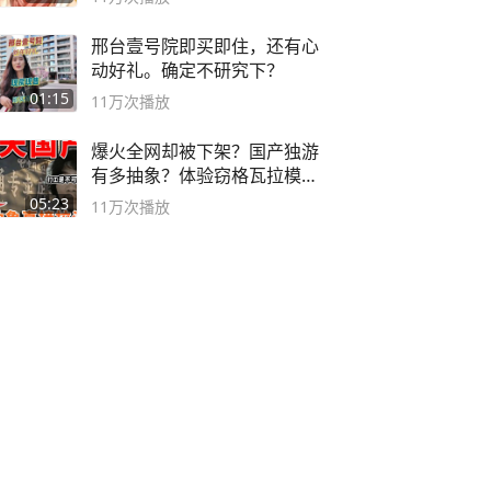
邢台壹号院即买即住，还有心
动好礼。确定不研究下？
01:15
11万
次播放
爆火全网却被下架？国产独游
有多抽象？体验窃格瓦拉模拟
器！
05:23
11万
次播放