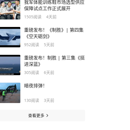
我军体能训练鞋市场选型供应
保障试点工作正式展开
1505
阅读
4天前
重磅发布！《制胜》| 第四集
《空天砺剑》
952
阅读
5天前
重磅发布！制胜 | 第三集《挺
进深蓝》
305
阅读
6天前
暗夜排弹！
130
阅读
3天前
查看更多