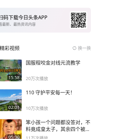
扫码下载今日头条APP
看最新、最热资讯内容
精彩视频
换一换
国服程咬金对线元流教学
15:58
20万
次播放
110 守护平安每一天！
02:01
10万
次播放
笨小孩一个问题都没答对，不
料竟成皇太子，其余四个被处
死
05:30
11万
次播放