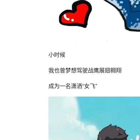
小时候
我也曾梦想驾驶战鹰展翅翱翔
成为一名潇洒“女飞”