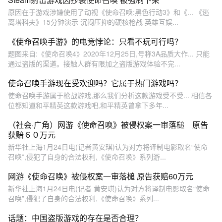
原因在于游戏涉嫌使用了动视《使命召唤:黑色行动3》和《... 《逃
离塔科夫》15分钟演示 沉闷压抑的硬核枪战 英雄互娱...
《使命召唤手游》的电竞悖论：只看不玩可行吗？
题图来自:《使命召唤4》2020年12月25日,号称3A品质大作... 只能
通过盗版的渠道。接触人群有限加之盗版游戏体验不完...
使命召唤手游现在受欢迎吗？它属于热门游戏吗？
使命召唤手游属于枪战游戏,那么我们分析这款游戏受不受... 相信各
位都知道和平精英这款游戏吧,和平精英曾拿下多年...
（社会·广角）网游《使命召唤》被侵权案一审落槌 原告
获赔６０万元
新华社上海1月24日电(记者黄安琪)认为对方将译制电影取名“使命
召唤”,侵犯了自身的合法权利,《使命召唤》系列游...
网游《使命召唤》被侵权案一审落槌 原告获赔60万元
新华社上海1月24日电(记者 黄安琪)认为对方将译制电影取名“使命
召唤”,侵犯了自身的合法权利,《使命召唤》系列...
话题：中国盗版游戏的存在是否合理？