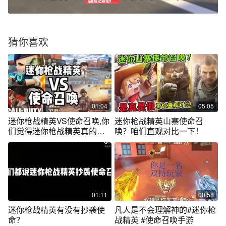
猜你喜欢
01:04
05:05
迷你枪战精英VS使命召唤,你
迷你枪战精英山寨使命召
们觉得迷你枪战精英真的抄
唤？咱们直观对比一下！
袭了吗?😞😞
01:11
00:58
迷你枪战精英有没有抄袭使
凡人是不会理解神的#迷你枪
命？
战精英 #使命召唤手游