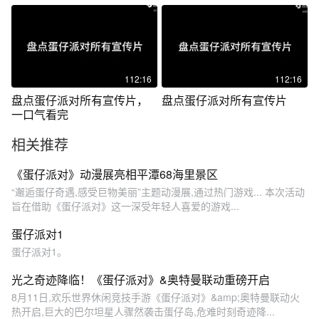
艳
————— ➤
112:16
112:16
盘点蛋仔派对所有宣传片，
盘点蛋仔派对所有宣传片
一口气看完
相关推荐
《蛋仔派对》动漫展亮相平潭68海里景区
“邂逅蛋仔奇遇,感受巨物美丽”主题动漫展,通过热门游戏... 本次活动
旨在借助《蛋仔派对》这一深受年轻人喜爱的游戏...
蛋仔派对1
蛋仔派对1。
光之奇迹降临！《蛋仔派对》&奥特曼联动重磅开启
8月11日,欢乐世界休闲竞技手游《蛋仔派对》&amp;奥特曼联动火
热开启,巨大的巴尔坦星人骤然袭击蛋仔岛,危难时刻奇迹降...