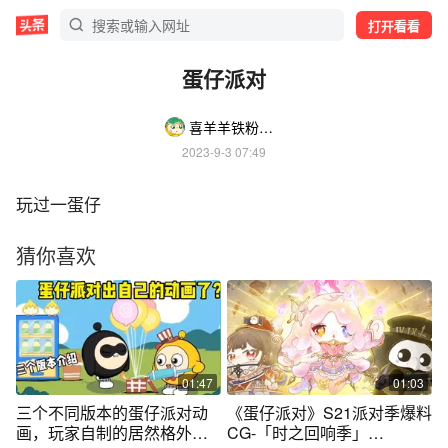
打开看看
蛋仔派对
喜羊羊铁粉zGpY
2023-9-3 07:49
玩过一蛋仔
猜你喜欢
01:47
01:03
三个不同版本的蛋仔派对动
《蛋仔派对》S21派对季爆料
画，玩家自制的居然格外惊
CG-「时之回响季」