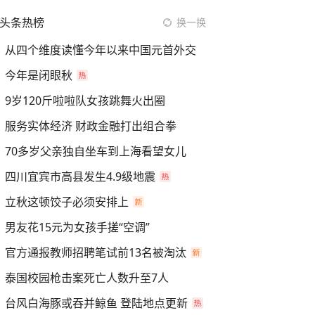
头条热榜
换一换
从四个维度读懂今年以来中国元首外交
今年是闭眼秋
9岁120斤啦啦队女孩跳舞火出圈
服务实体经济 财政金融打出组合拳
70多岁父亲独自坐车到上海看望女儿
四川宜宾市高县发生4.9级地震
立秋这顿饺子必须安排上
男友花15元为女孩手搓“空调”
官方通报教师招聘笔试前13名被淘汰
泰国校园枪击案死亡人数升至7人
台风白海豚或吞并鲸鱼 登陆地点更新