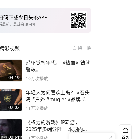
扫码下载今日头条APP
看最新、最热资讯内容
精彩视频
换一换
遥望觉醒年代，《热血》铸就
警魂。
04:19
10万
次播放
年轻人为何喜欢上岛？ #石头
岛 #户外 #mugler #品牌 #足
球流氓
02:02
11万
次播放
《权力的游戏》IP新游，
2025年多端登陆！ 本期内容
概要
03:51
首页
11万
次播放