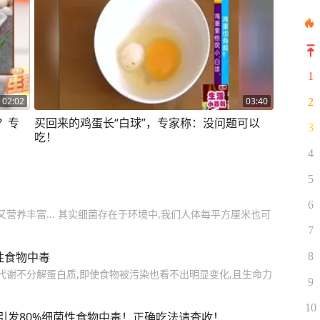
1
02:02
03:40
2
？专
买回来的鸡蛋长“白球”，专家称：没问题可以
3
吃！
4
5
6
营养丰富... 其实细菌存在于环境中,我们人体每平方厘米也可
7
性食物中毒
8
代谢不分解蛋白质,即使食物被污染也看不出明显变化,且生命力
9
10
引发80%细菌性食物中毒！正确吃法请查收！