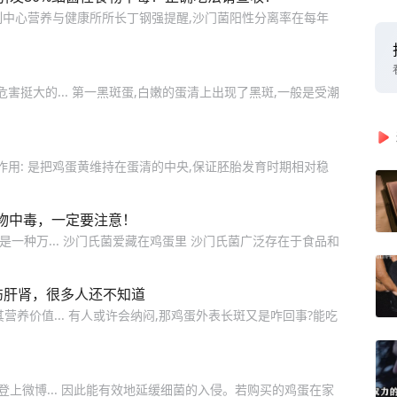
制中心营养与健康所所长丁钢强提醒,沙门菌阳性分离率在每年
害挺大的... 第一黑斑蛋,白嫩的蛋清上出现了黑斑,一般是受潮
作用: 是把鸡蛋黄维持在蛋清的中央,保证胚胎发育时期相对稳
物中毒，一定要注意！
是一种万... 沙门氏菌爱藏在鸡蛋里 沙门氏菌广泛存在于食品和
伤肝肾，很多人还不知道
养价值... 有人或许会纳闷,那鸡蛋外表长斑又是咋回事?能吃
”登上微博... 因此能有效地延缓细菌的入侵。若购买的鸡蛋在家