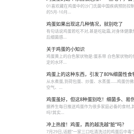
01喜欢藏在鸡蛋中的沙门氏菌中国疾病预防控
的5月-10月...
鸡蛋如果出现这几种情况，就别吃了
有句话说鸡蛋若吃不对,甚是吃砒霜,对身体健康危
后细菌感...
关于鸡蛋的小知识
鸡蛋黄上的白色絮状物是:蛋系带 白色絮状物的
定的水环...
鸡蛋上的这种东西，引发了80%细菌性食
从水煮蛋,到荷包蛋、炒蛋、水蒸蛋……鸡蛋仿佛
空气、...
鸡蛋虽好，但这8种蛋别吃！细菌多、易
据养生每日推送鸡蛋作为很多家庭必备的食材,其营
吗?其实...
冲上热搜！鸡蛋，真的越洗越“脏”吗？
7月29日,话题“一家三口吃清洗过的鸡蛋后中毒