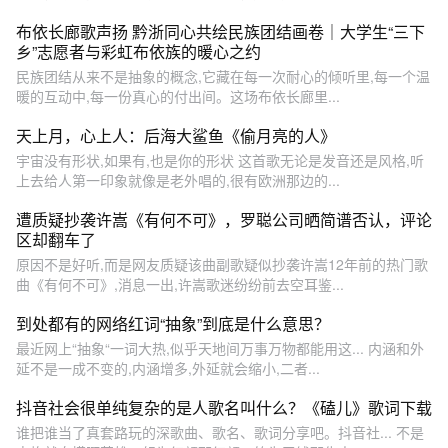
布依长廊歌声扬 黔浙同心共绘民族团结画卷｜大学生“三下
乡”志愿者与彩虹布依族的暖心之约
民族团结从来不是抽象的概念,它藏在每一次耐心的倾听里,每一个温
暖的互动中,每一份真心的付出间。这场布依长廊里...
天上月，心上人：后海大鲨鱼《偷月亮的人》
宇宙没有形状,如果有,也是你的形状 这首歌无论是发音还是风格,听
上去给人第一印象就像是老外唱的,很有欧洲那边的...
遭质疑抄袭许嵩《有何不可》，罗聪公司晒简谱否认，评论
区却翻车了
原因不是好听,而是网友质疑该曲副歌疑似抄袭许嵩12年前的热门歌
曲《有何不可》,消息一出,许嵩歌迷纷纷前去空耳鉴...
到处都有的网络红词“抽象”到底是什么意思？
最近网上“抽象“一词大热,似乎天地间万事万物都能用这... 内涵和外
延不是一成不变的,内涵增多,外延就会缩小,二者...
抖音社会很单纯复杂的是人歌名叫什么？《磕儿》歌词下载
谁把谁当了真套路玩的深歌曲、歌名、歌词分享吧。抖音社... 不是