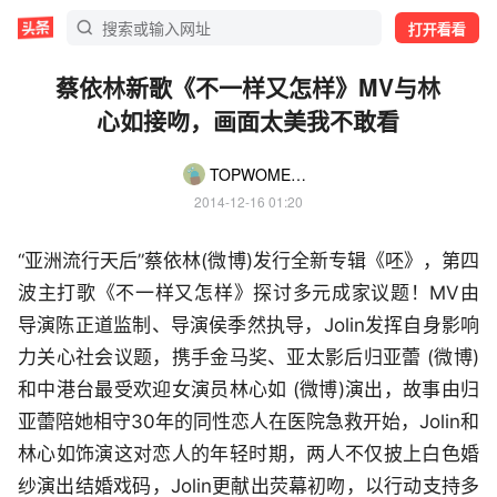
打开看看
蔡依林新歌《不一样又怎样》MV与林
心如接吻，画面太美我不敢看
TOPWOMEN时髦笔记
2014-12-16 01:20
“亚洲流行天后”蔡依林(微博)发行全新专辑《呸》，第四
波主打歌《不一样又怎样》探讨多元成家议题！MV由
导演陈正道监制、导演侯季然执导，Jolin发挥自身影响
力关心社会议题，携手金马奖、亚太影后归亚蕾 (微博)
和中港台最受欢迎女演员林心如 (微博)演出，故事由归
亚蕾陪她相守30年的同性恋人在医院急救开始，Jolin和
林心如饰演这对恋人的年轻时期，两人不仅披上白色婚
纱演出结婚戏码，Jolin更献出荧幕初吻，以行动支持多