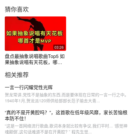
猜你喜欢
03:26
盘点最抽象说唱歌曲Top5 如
果抽象说唱有天花板，哪首
才是MVP
相关推荐
一言一行闪耀党性光辉
贺龙常讲,党性不是抽象的东西,而是要体现在日常的一言一行之中。
1940年1月,贺龙派120师供给部部长范子瑜去大青...
“真的不是开黄腔吗？”，这首歌在低年级风靡，家长苦恼根
本防不住！
“这是一首网络流行歌曲,歌词本身就比较有争议,我们平时... ‘感觉神
魂颠倒’,这句话难道不是在开黄腔? ” 程先生觉...