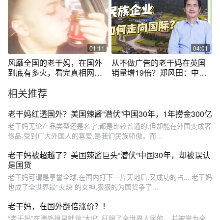
01:11
04:01
风靡全国的老干妈，在国外
从不做广告的老干妈在英国
到底有多火，看完真相网
销量增19倍？郑风田：中华
友：不敢乱扔了
美食享誉世界
相关推荐
老干妈红透国外？美国辣酱“潜伏”中国30年，1年捞金300亿
老干妈无论产品类型还是名字,都是比较普通的,但却能在外国变成奢
侈品,受到广大外国人的喜爱,是我们民族骄傲。而...
老干妈被超越了？美国辣酱巨头“潜伏”中国30年，却被误认
是国货
老干妈可谓是享誉全球,在国内打下一片天地后,又成功的占... 老干妈
也成了全世界最“火辣”的女神,狠狠的为国货争了...
老干妈，在国外翻倍涨价？！
“老干妈”在海外很早就是“大IP”,征服了全世界人民的... 并被誉为全