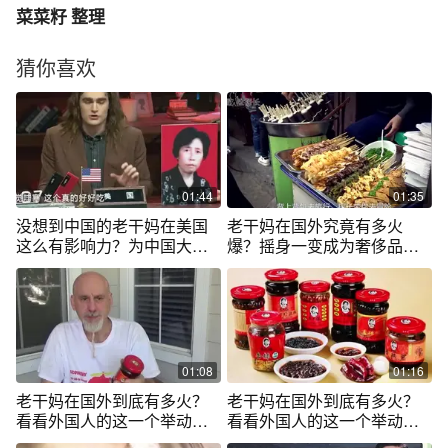
菜菜籽 整理
猜你喜欢
01:44
01:35
没想到中国的老干妈在美国
老干妈在国外究竟有多火
这么有影响力？为中国大妈
爆？摇身一变成为奢侈品，
点赞！
在国外畅销
01:08
01:16
老干妈在国外到底有多火？
老干妈在国外到底有多火？
看看外国人的这一个举动，
看看外国人的这一个举动你
你就知道了！
就知道了！