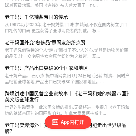
球最顶级辣酱。美国《连线》杂志曾发表了一份...
老干妈：千亿辣酱帝国的传承
从1997年到2020年,老干妈凭借“口味”护城河,不仅在国内树立了口
口相传的口碑,更是获得了全球消费者的拥戴。 根...
老干妈国外变“奢侈品”惹网友纷纷点赞
老干妈凭借独特的个人“魅力”赢得了不少人的心,尤其是她物美价廉
的品质,让一众宅男宅女穷屌丝纷纷为之着迷。 现...
老干妈：产品出口突破80个国家和地区
老干妈产品。 石小杰 摄中新网贵阳1月24日电 (记者 刘鹏... 同时产
品畅销全球各地,产品出口已突破80个国家和地区。...
跨境讲述中国民营企业家故事｜《老干妈和她的辣酱帝国》
英文版全球发行
世界的生动案例。此次英文版的推出,无疑将进一步提升《老干妈和
她的辣酱帝国》的国际影响力。加拿大皇家柯林斯出...
App内打开
老干妈卖爆海外！交通闭塞的贵州，为何能走出世界级品
牌？