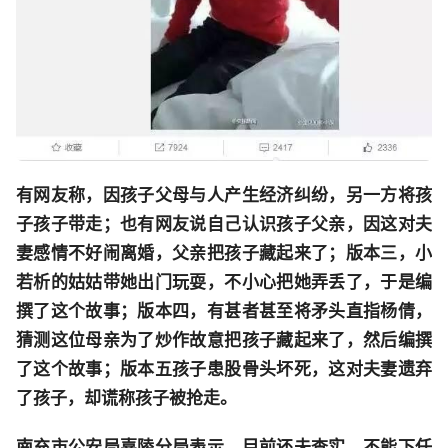
有网友称，因孩子父母与人产生经济纠纷，另一方将孩
子孩子带走；也有网友说自己认识孩子父亲，因这对夫
妻感情不好闹离婚，父亲把孩子藏起来了；版本三，小
若析的姑姑带她出门玩耍，不小心把她弄丢了，于是编
撰了这个故事；版本四，有甚者甚至将矛头直指杨倩，
猜测这位母亲为了炒作故意把孩子藏起来了，然后编撰
了这个故事；版本五孩子患股骨头坏死，这对夫妻遗弃
了孩子，却谎称孩子被抢走。
南充市公安局嘉陵分局表示，目前还未查实，不能下任