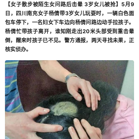
【女子散步被陌生女问路后击晕 3岁女儿被抢】
5月9
日，四川南充女子杨倩带3岁女儿玩耍时，一辆白色面
包车停下，一名妇女下车边向杨倩问路边动手拉孩子。
杨倩忙带孩子离开，谁知刚走出20米头部受到重击晕
倒，醒来时孩子已不见。警方通报，两天寻找未果，正
核实侦办。