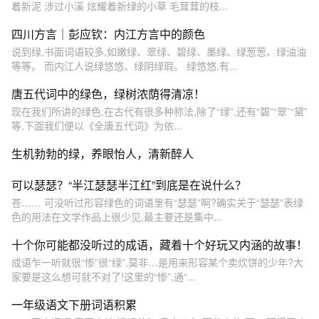
着新泥 涉过小溪 炫耀着新绿的小草 毛茸茸的枝...
四川方言｜彭应钦：内江方言中的颜色
说到绿,书面词语较多,如嫩绿、翠绿、碧绿、墨绿、绿葱葱、绿油油
等等。 而内江人说绿悠悠、绿阴绿瑕。 绿悠悠,有...
唐五代词中的绿色，绿树浓荫得清凉！
现在我们所讲的绿色,在古代有很多种称法,除了“绿”,还有“碧”“翠”“黛”
等,下面我们便以《全唐五代词》为依...
生机勃勃的绿，养眼怡人，清新醉人
可以瑟瑟？“半江瑟瑟半江红”到底是在说什么？
苍…… 可没听过形容绿色的词语里有“瑟瑟”啊?确实关于“瑟瑟”表绿
色的用法在文学作品上很少见,最主要还是集中...
十个你可能都没听过的成语，藏着十个好玩又内涵的故事！
成语乍一听就很“惨”很“绿”,莫非…是用来形容某个卖炊饼的少年?大
家要是这么想可就不对了!这里的“惨”,通“...
一年级语文下册词语积累