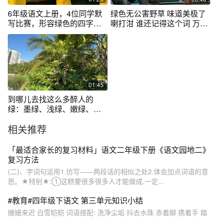
6年级语文上册，4位同学默
绿色无公害野草 味道美极了
写比赛，形容绿色的四字词
喇打泔 谁还记得这个词 万能
语
的网友 有没有知道这三个字
到底怎么写？#野菜火锅 #原
创视频 #vlog十亿流量扶持计
划 #抖音美食创作人 #陪伴父
母@抖音小助手 @抖音记录
美好生活 @DOU+小助手 @
01:45
抖音创作者中心
到哪儿去找这么多醉人的
绿：墨绿、浅绿、嫩绿、翠
绿、淡绿和粉绿
相关推荐
「最适合家长的复习材料」语文二年级下册《语文园地二》
复习方法
(二)、字词句运用1.仿写——两段话的相似之处2.体会加点词语的意
思。★特别★:①这糕要很多很多人才能做成,一定...
#教育#四年级下语文 第三单元知识小结
姗姗来迟 白雪皑皑 词语搭配: 洗净尘垢 抖去水珠 赤着脚 携着手 踏