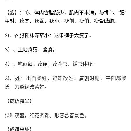
【瘦】：1)、
体内含脂肪少，肌肉不丰满，与“胖”、“肥”
相对：瘦肉、瘦弱、瘦小。瘦削、瘦俏、瘦骨嶙峋。
2)、
衣服鞋袜等窄小：这条裤子太瘦了。
3）、
土地瘠薄：瘦瘠。
4）、笔画细：瘦硬、瘦金书、锺书体瘦。
3)、姓：
出自柴姓，避难改姓。唐朝时期，平阳郡柴
氏，为避祸改紫姓。
【成语释义】
绿叶茂盛，红花凋谢。形容暮春景色。
【成语出处】