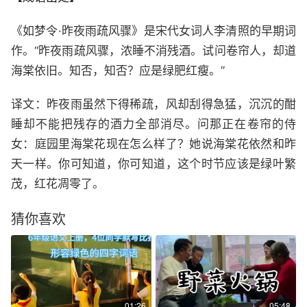
《如梦令·昨夜雨疏风骤》是宋代女词人李清照的早期词
作。“昨夜雨疏风骤，浓睡不消残酒。试问卷帘人，却道
海棠依旧。知否，知否？应是绿肥红瘦。”
译文：昨夜雨虽然下得稀疏，风却刮得急猛，沉沉的酣
睡却不能把残存的酒力全部消尽。问那正在卷帘的侍
女：庭园里海棠花现在怎么样了？她说海棠花依然和昨
天一样。你可知道，你可知道，这个时节应该是绿叶繁
茂，红花凋零了。
猜你喜欢
01:26
05:48