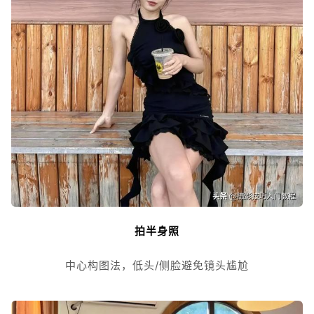
拍半身照
中心构图法，低头/侧脸避免镜头尴尬