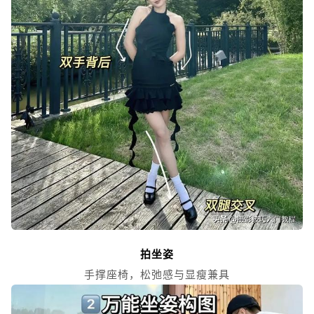
拍坐姿
手撑座椅，松弛感与显瘦兼具