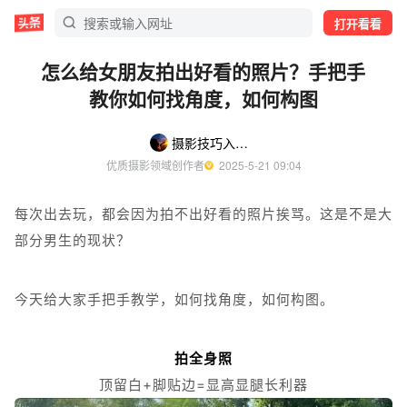
打开看看
怎么给女朋友拍出好看的照片？手把手
教你如何找角度，如何构图
摄影技巧入门教程
优质摄影领域创作者
  2025-5-21 09:04
每次出去玩，都会因为拍不出好看的照片挨骂。这是不是大
部分男生的现状？
今天给大家手把手教学，如何找角度，如何构图。
拍全身照
顶留白+脚贴边=显高显腿长利器