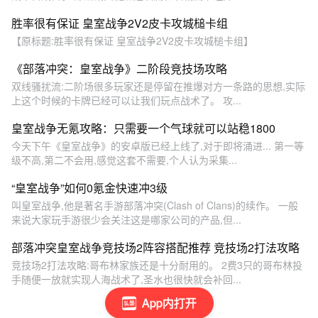
胜率很有保证 皇室战争2V2皮卡攻城槌卡组
【原标题:胜率很有保证 皇室战争2V2皮卡攻城槌卡组】
《部落冲突：皇室战争》二阶段竞技场攻略
双线骚扰流:二阶场很多玩家还是停留在推爆对方一条路的思想,实际
上这个时候的卡牌已经可以让我们玩点战术了。 攻...
皇室战争无氪攻略：只需要一个气球就可以站稳1800
今天下午《皇室战争》的安卓版已经上线了,对于即将涌进... 第一等
级不高,第二不会用,感觉这套不需要,个人认为采集...
“皇室战争”如何0氪金快速冲3级
叫皇室战争,他是著名手游部落冲突(Clash of Clans)的续作。 一般
来说大家玩手游很少会关注这是哪家公司的产品,但...
部落冲突皇室战争竞技场2阵容搭配推荐 竞技场2打法攻略
竞技场2打法攻略:哥布林家族还是十分耐用的。 2费3只的哥布林投
手随便一放就实现人海战术了,圣水也很快就会补回...
App内打开