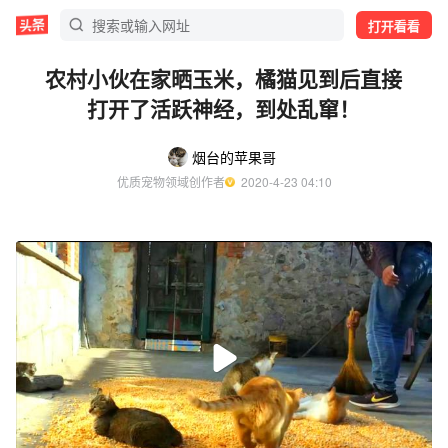
打开看看
农村小伙在家晒玉米，橘猫见到后直接
打开了活跃神经，到处乱窜！
烟台的苹果哥
优质宠物领域创作者
  2020-4-23 04:10