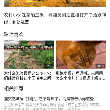
农村小伙在家晒玉米，橘猫见到后直接打开了活跃神
经，到处乱窜！
猜你喜欢
01:33
00:50
为什么流浪橘猫这么多？它
乱跑小橘？喵语叫过来问问
们经常穿梭在小区楼宇之间
怎么个事儿！ #猫语十级 #猫
咪的迷惑行为
相关推荐
猫突然满屋 “狂跑”，它不是疯了，而是想告诉你这些
在这种状态下,猫自然会飞奔向猎物,也就出现了在家疯跑的画面。
而随着猎物被捉住,或者飞走,猫又会回到之前平静的...