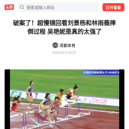
打开看看
破案了！超慢镜回看刘景杨和林雨薇摔
倒过程 吴艳妮是真的太强了
鸢都体育
2025-8-5 00:27