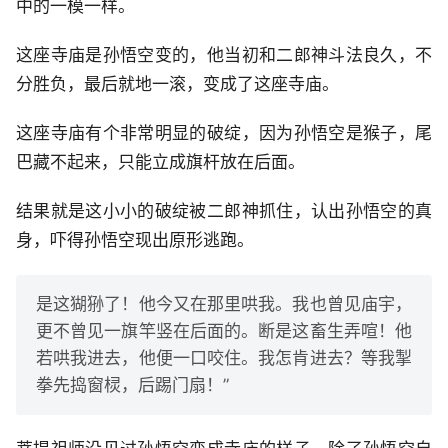
中的一模一样。
这座寺庙是孙悟空变的，他当初和二郎神斗法良久，不
分胜负，最后就地一滚，变成了这座寺庙。
这座寺庙有个非常明显的破绽，因为孙悟空是猴子，尾
巴藏不起来，只能立成旗杆放在后面。
结果就是这小小的破绽被二郎神抓住，认出孙悟空的真
身，吓得孙悟空现出原形逃跑。
是这猢狲了！他今又在那里哄我。我也曾见庙宇，
更不曾见一旗竿竖在后面的。断是这畜生弄喧！他
若哄我进去，他便一口咬住。我怎肯进去？等我掣
拳先捣窗棂，后踢门扇！”