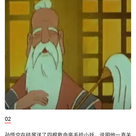
孙悟空在结尾送了四根救命毫毛给小妖，说明他一直关