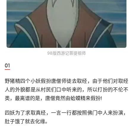
98版西游记菩提祖师
野猪精四个小妖假扮唐僧师徒去取经，由于他们对取经
人的外貌都是从村民们口中听来的，所以打扮的不伦不
类，最离谱的是，唐僧竟然由蛤蟆精来假扮!
四妖为了求取真经，一言一行都按照佛门中人来扮演，
肚子饿了就去化缘。