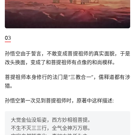
孙悟空由于誓言，不敢变成菩提祖师的真实面貌，于是
改头换面，变成了和菩提祖师有点像的和尚模样。
菩提祖师本身修行的法门是”三教合一”，儒释道都有涉
猎。
孙悟空第一次见到菩提祖师时，原著中这样描述:
大觉金仙没垢姿，西方妙相祖菩提。
不生不灭三三行，全气全神万万慈。