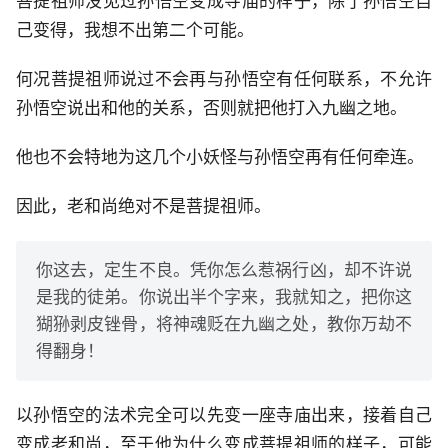
菩提祖师没见过孙悟空变成寺庙的样子，除了孙悟空自
己变得，我想不出第二个可能。
何况菩提祖师说过不会再与孙悟空有任何联系，不允许
孙悟空说出和他的关系，否则就把他打入九幽之地。
他也不会特地为这几个小妖怪与孙悟空再有任何牵连。
因此，老和尚绝对不是菩提祖师。
你这去，定生不良。凭你怎么惹祸行凶，却不许说
是我的徒弟。你说出半个字来，我就知之，把你这
猢狲剥皮锉骨，将神魂贬在九幽之处，教你万劫不
得翻身！
以孙悟空的法术完全可以先变一座寺庙出来，接着自己
变成老和尚，至于他为什么变成菩提祖师的样子，可能