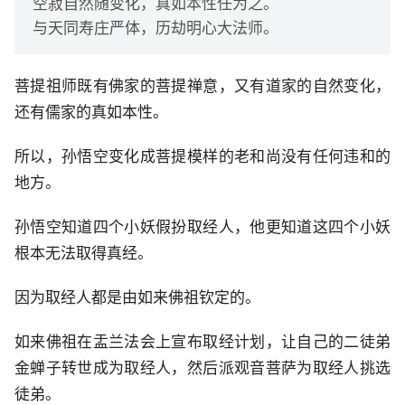
空寂自然随变化，真如本性任为之。
与天同寿庄严体，历劫明心大法师。
菩提祖师既有佛家的菩提禅意，又有道家的自然变化，
还有儒家的真如本性。
所以，孙悟空变化成菩提模样的老和尚没有任何违和的
地方。
孙悟空知道四个小妖假扮取经人，他更知道这四个小妖
根本无法取得真经。
因为取经人都是由如来佛祖钦定的。
如来佛祖在盂兰法会上宣布取经计划，让自己的二徒弟
金蝉子转世成为取经人，然后派观音菩萨为取经人挑选
徒弟。