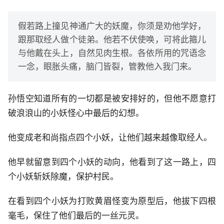
假若路上撞见神通广大的妖魔，你须是劝他学好，
跟那取经人做个徒弟。他若不伏使唤，可将此箍儿
与他戴在头上，自然见肉生根。各依所用的咒语念
一念，眼胀头痛，脑门皆裂，管教他入我门来。
孙悟空知道所有的一切都是被安排好的，但他不愿意打
破浪浪山的小妖怪心中最后的幻想。
他变成老和尚指点四个小妖，让他们越来越像取经人。
他早就留意到四个小妖的动向，他看到了这一路上，四
个小妖斩妖除魔，保护村民。
在看到四个小妖为打败黄眉怪变为原型后，他拔下四根
毫毛，保住了他们最后的一丝元灵。