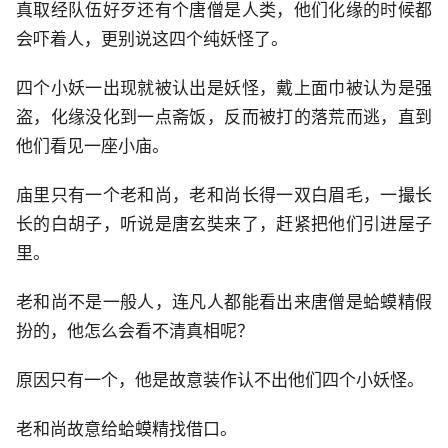
真取经队伍好歹还有个唐僧是人类，他们化缘的时候都
会吓着人，更别说这四个纯妖怪了。
四个小妖一出现就被认出是妖怪，戴上面巾被认为是强
盗，化缘没化到一点斋饭，反而被打的落荒而逃，直到
他们看见一座小庙。
庙里只有一个老和尚，老和尚长得一双白眉毛，一撮长
长的白胡子，听说是唐玄奘来了，赶紧把他们引进屋子
里。
老和尚不是一般人，连凡人都能看出来唐僧是蛤蟆精假
扮的，他怎么会看不清真相呢？
原因只有一个，他是故意装作认不出他们四个小妖怪。
老和尚故意给蛤蟆精找借口。