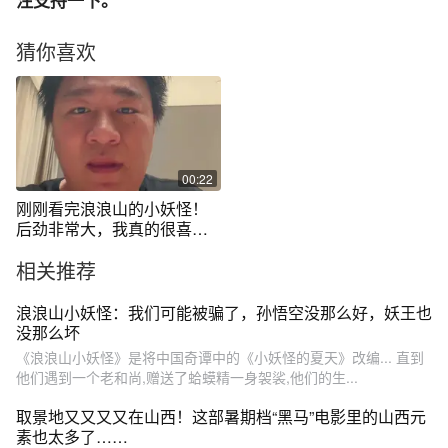
注支持一下。
猜你喜欢
00:22
刚刚看完浪浪山的小妖怪！
后劲非常大，我真的很喜
欢！真的推荐给大家！希望
相关推荐
你也喜欢！#二次元 #动漫编
年史 #浪浪山小妖怪 #浪浪山
浪浪山小妖怪：我们可能被骗了，孙悟空没那么好，妖王也
没那么坏
《浪浪山小妖怪》是将中国奇谭中的《小妖怪的夏天》改编... 直到
他们遇到一个老和尚,赠送了蛤蟆精一身袈裟,他们的生...
取景地又又又又在山西！这部暑期档“黑马”电影里的山西元
素也太多了……