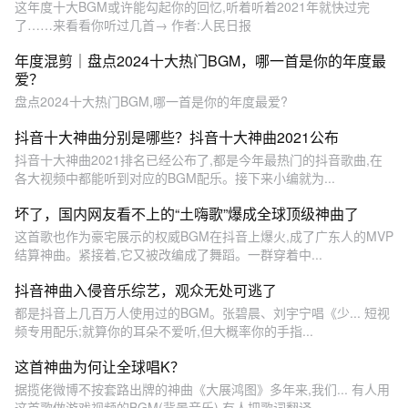
这年度十大BGM或许能勾起你的回忆,听着听着2021年就快过完
了……来看看你听过几首→ 作者:人民日报
年度混剪｜盘点2024十大热门BGM，哪一首是你的年度最
爱？
盘点2024十大热门BGM,哪一首是你的年度最爱?
抖音十大神曲分别是哪些？抖音十大神曲2021公布
抖音十大神曲2021排名已经公布了,都是今年最热门的抖音歌曲,在
各大视频中都能听到对应的BGM配乐。接下来小编就为...
坏了，国内网友看不上的“土嗨歌”爆成全球顶级神曲了
这首歌也作为豪宅展示的权威BGM在抖音上爆火,成了广东人的MVP
结算神曲。紧接着,它又被改编成了舞蹈。一群穿着中...
抖音神曲入侵音乐综艺，观众无处可逃了
都是抖音上几百万人使用过的BGM。张碧晨、刘宇宁唱《少... 短视
频专用配乐;就算你的耳朵不爱听,但大概率你的手指...
这首神曲为何让全球唱K？
据揽佬微博不按套路出牌的神曲《大展鸿图》多年来,我们... 有人用
这首歌做游戏视频的BGM(背景音乐),有人把歌词翻译...