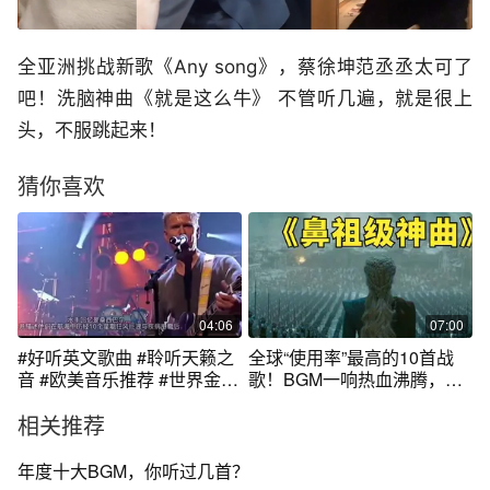
全亚洲挑战新歌《Any song》，蔡徐坤范丞丞太可了
吧！洗脑神曲《就是这么牛》 不管听几遍，就是很上
头，不服跳起来！
猜你喜欢
04:06
07:00
#好听英文歌曲 #聆听天籁之
全球“使用率”最高的10首战
音 #欧美音乐推荐 #世界金曲
歌！BGM一响热血沸腾，堪
#十大最燃英文bgm
称鼻祖神曲
相关推荐
年度十大BGM，你听过几首？