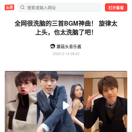
打开看看
全网很洗脑的三首BGM神曲！ 旋律太
上头，也太洗脑了吧！
蘑菇头音乐酱
2020-2-14 09:42